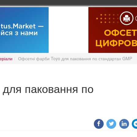
еріали
Офсетні фарби Toyo для паковання по стандартах GMP
 для паковання по