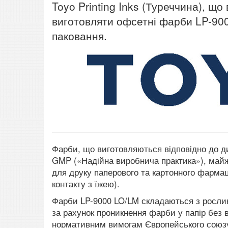
Toyo Printing Inks (Туреччина), що
виготовляти офсетні фарби LP-900
паковання.
Фарби, що виготовляються відповідно до ди
GMP («Надійна виробнича практика»), майже
для друку паперового та картонного фармац
контакту з їжею).
Фарби LP-9000 LO/LM складаються з рослин
за рахунок проникнення фарби у папір без 
нормативним вимогам Європейського союзу