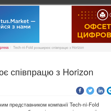
press
Tech-ni-Fold розширює співпрацю з Horizon
ює співпрацю з Horizon
ним представником компанії Tech-ni-Fold