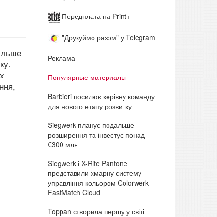
Передплата на Print+
"Друкуймо разом" у Telegram
більше
Реклама
ку.
их
Популярные материалы
ння,
Barbieri посилює керівну команду
для нового етапу розвитку
Siegwerk планує подальше
розширення та інвестує понад
€300 млн
Siegwerk і X-Rite Pantone
представили хмарну систему
управління кольором Colorwerk
FastMatch Cloud
Toppan створила першу у світі