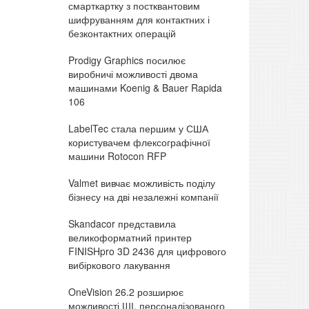
смарткартку з постквантовим
шифруванням для контактних і
безконтактних операцій
Prodigy Graphics посилює
виробничі можливості двома
машинами Koenig & Bauer Rapida
106
LabelTec стала першим у США
користувачем флексографічної
машини Rotocon RFP
Valmet вивчає можливість поділу
бізнесу на дві незалежні компанії
Skandacor представила
великоформатний принтер
FINISHpro 3D 2436 для цифрового
вибіркового лакування
OneVision 26.2 розширює
можливості ШІ, персоналізованого