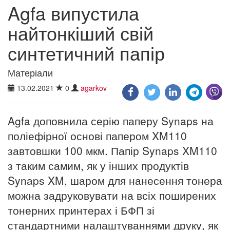
Agfa випустила
найтонкіший свій
синтетичний папір
Матеріали
13.02.2021
0
agarkov
Agfa доповнила серію паперу Synaps на
поліефірної основі папером XM110
завтовшки 100 мкм. Папір Synaps XM110
з таким самим, як у інших продуктів
Synaps XM, шаром для нанесення тонера
можна задруковувати на всіх поширених
тонерних принтерах і БФП зі
стандартними налаштуваннями друку, як