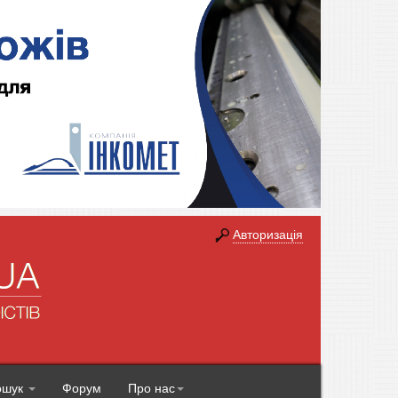
Авторизація
ошук
Форум
Про нас