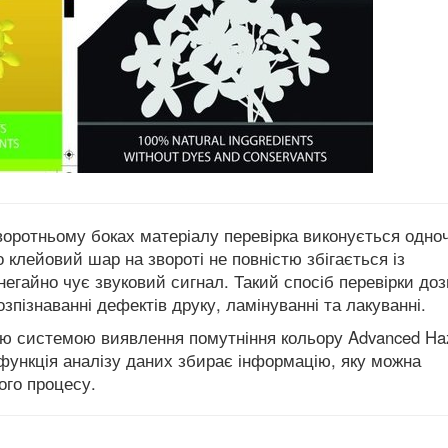
воротньому боках матеріалу перевірка виконується одно
 клейовий шар на звороті не повністю збігається із
егайно чує звуковий сигнал. Такий спосіб перевірки до
зпізнаванні дефектів друку, ламінуванні та лакуванні.
ю системою виявлення помутніння кольору Advanced Ha
R функція аналізу даних збирає інформацію, яку можна
ого процесу.