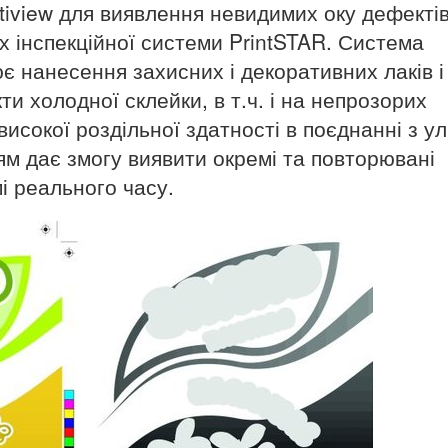
tiview для виявлення невидимих ​​оку дефекті
х інспекційної системи PrintSTAR. Система
ює нанесення захисних і декоративних лаків і
и холодної склейки, в т.ч. і на непрозорих
исокої роздільної здатності в поєднанні з ул
ям дає змогу виявити окремі та повторювані
і реального часу.