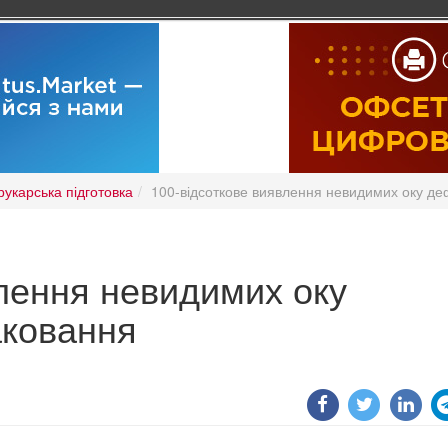
укарська підготовка
100-відсоткове виявлення невидимих ​​оку де
лення невидимих ​​оку
аковання