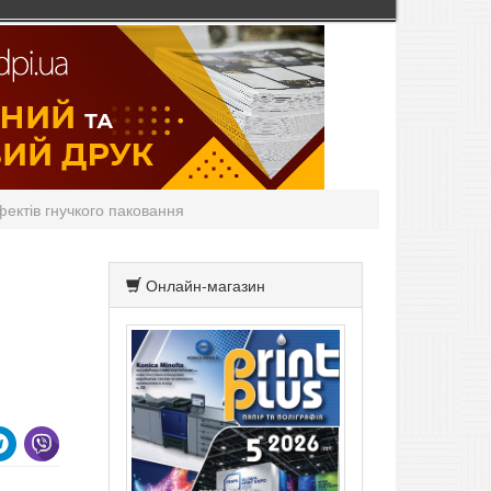
фектів гнучкого паковання
Онлайн-магазин