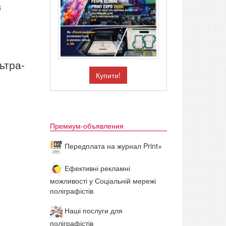
в
ьтра-
Купити!
Премиум-объявления
Передплата на журнал Print+
Ефективні рекламні
можливості у Соціальній мережі
поліграфістів
Наші послуги для
поліграфістів