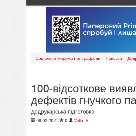
Соціальна мережа поліграфістів
Новости
Додр
100-відсоткове вияв
дефектів гнучкого п
Додрукарська підготовка
09.02.2021
0
Valia_V