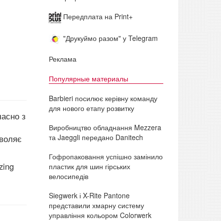
Передплата на Print+
"Друкуймо разом" у Telegram
Реклама
Популярные материалы
Barbieri посилює керівну команду
для нового етапу розвитку
часно з
Виробництво обладнання Mezzera
та Jaeggli передано Danitech
зволяє
Гофропаковання успішно замінило
zing
пластик для шин гірських
велосипедів
Siegwerk і X-Rite Pantone
представили хмарну систему
управління кольором Colorwerk