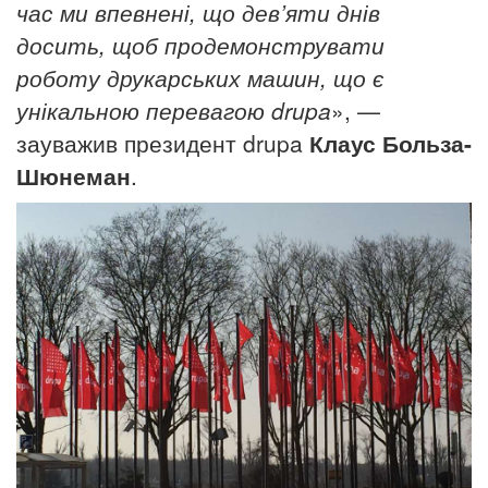
час ми впевнені, що дев’яти днів
досить
, щоб продемонструвати
роботу друкарських машин, що є
унікальною перевагою drupa
», —
зауважив президент drupa
Клаус Больза-
Шюнеман
.