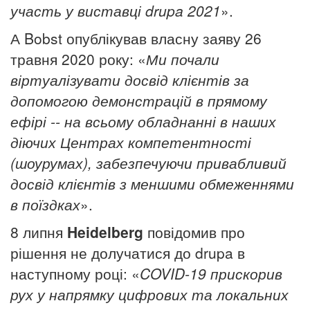
участь у виставці drupa 2021
».
А Bobst опублікував власну заяву 26
травня 2020 року: «
Ми почали
віртуалізувати досвід клієнтів за
допомогою демонстрацій в прямому
ефірі
-
- на всьому обладнанні в наших
діючих Центрах компетентності
(шоурумах), забезпечуючи привабливий
досвід клієнтів з меншими обмеженнями
в поїздках
».
8 липня
Heidelberg
повідомив про
рішення не долучатися до drupa в
наступному році: «
COVID-19 прискорив
рух у напрямку цифрових та локальних