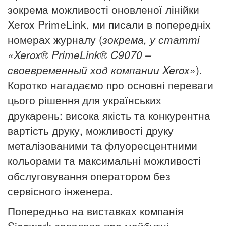
зокрема можливості оновленої лінійки
Xerox PrimeLink, ми писали в попередніх
номерах журналу (
зокрема, у статті
«
Xerox
®
PrimeLink
®
C
9070 –
своевременный ход компании
Xerox
»
).
Коротко нагадаємо про основні переваги
цього рішення для українських
друкарень: висока якість та конкурентна
вартість друку, можливості друку
металізованими та флуоресцентними
кольорами та максимальні можливості
обслуговування оператором без
сервісного інженера.
Попередньо на виставках компанія
Siegwerk заявляла про майбутні