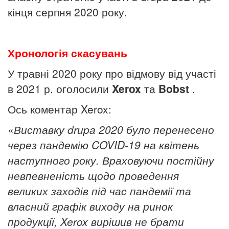
кінця серпня 2020 року.
Хронологія скасувань
У травні 2020 року про відмову від участі
в 2021 р. оголосили
Xerox
та
Bobst
.
Ось коментар Xerox:
«
Виставк
у
drupa 2020 бул
о
перенесен
о
через пандемію COVID-19 на квітень
наступного року. Враховуючи постійну
невпевненість
щодо проведення
великих заходів під час пандемії та
власний графік виходу на ринок
продукції, Xerox вирішив не брати