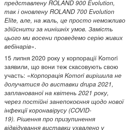
представлену ROLAND 900 Evolution,
так і оновлену ROLAND 700 Evolution
Elite, але, на жаль, це просто неможливо
здійснити
за
нинішніх умов. Замість
цього ми восени проведемо серію живих
вебінарів
».
15 липня 2020 року у корпорації Komori
заявили, що вони теж скасовують свою
участь: «
Корпорація
Komori
вирішила не
долучатися до виставки
drupa
2021,
запланованої на квітень 2021 року,
через постійні занепокоєння щодо нової
інфекції коронавірусу (
COVID
-
19).
Рішення про призупинення
відвідування виставки
ухвалено
у