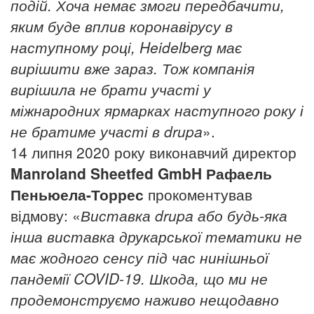
подій. Хоча немає
змоги передбачити
,
яки
м
буде вплив коронавірус
у
в
наступному році, Heidelberg має
вирішити вже зараз. Тож компанія
вирішила не брати участі у
міжнародних ярмарках наступного року і
не братиме участі в drupa
».
14 липня 2020 року виконавчий директор
Manroland Sheetfed GmbH
Рафаель
Пеньюела-Торрес
прокоментував
відмову: «
Виставка drupa або будь-яка
інша виставка
друкарської тематики
не
має
жодного
сенсу під час нинішньої
пандемії COVID-19. Шкода, що ми не
продемонструємо наживо нещодавно