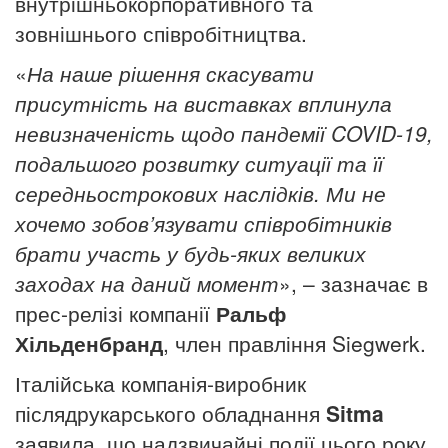
внутрішньокорпоративного та
зовнішнього співробітництва.
«
На наше рішення скасувати
присутність на виставках вплинула
невизначеність
щодо
пандемії COVID-19,
подальшого розвитку ситуації та її
середньострокових наслідків. Ми не
хочемо зобов’язувати співробітників
брати участь у будь-яких великих
заходах на даний момент
», – зазначає в
прес-релізі компанії
Ральф
Хільденбранд
, член правління Siegwerk.
Італійська компанія-виробник
післядрукарського обладнання
Sitma
заявила, що надзвичайні події цього року