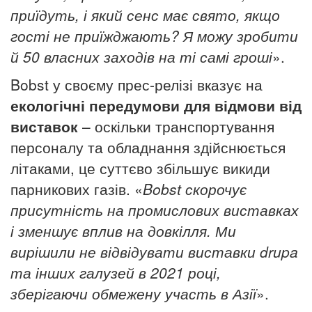
приїдуть, і який сенс має свято, якщо
гості не приїжджають? Я можу зробити
й 50 власних заходів на ті самі гроші
».
Bobst у своєму прес-релізі вказує на
екологічні передумови для відмови від
виставок
– оскільки транспортування
персоналу та обладнання здійснюється
літаками, це суттєво збільшує викиди
парникових газів. «
Bobst
скорочує
присутність на промислових виставках
і зменшує вплив на
довкілля
.
М
и
вирішили не відвідувати виставки drupa
та інших галузей в 2021 році,
зберігаючи обмежену участь в Азії
».