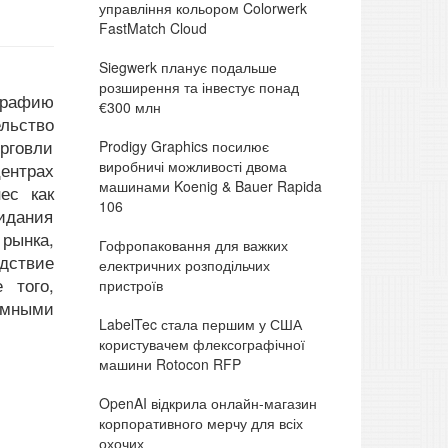
управління кольором Colorwerk
FastMatch Cloud
Siegwerk планує подальше
розширення та інвестує понад
графию
€300 млн
льство
орговли
Prodigy Graphics посилює
виробничі можливості двома
ентрах
машинами Koenig & Bauer Rapida
ес как
106
идания
рынка,
Гофропаковання для важких
дствие
електричних розподільчих
 того,
пристроїв
емными
LabelTec стала першим у США
користувачем флексографічної
машини Rotocon RFP
OpenAI відкрила онлайн-магазин
корпоративного мерчу для всіх
охочих