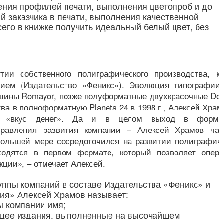
оения профилей печати, выполнения цветопроб и до
й заказчика в печати, выполнения качественной
его в книжке получить идеальный белый цвет, без
ии собственного полиграфического производства, к
нием (Издательство «Феникс»). Эволюция типографи
шины Romayor, позже полуформатные двухкрасочные Do
тва в полноформатную Planeta 24 в 1998 г., Алексей Хра
ил «вкус денег». Да и в целом выход в форм
правления развития компании – Алексей Храмов ча
большей мере сосредоточился на развитии полиграфич
ходятся в первом формате, который позволяет опер
ции», – отмечает Алексей.
ппы компаний в составе Издательства «Феникс» и
я» Алексей Храмов называет:
ты компании имя;
щее издания, выполненные на высочайшем