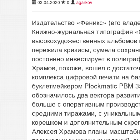
03.04.2020
0
agarkov
Издательство «Феникс» (его влад
Книжно-журнальная типография «С
высокохудожественных альбомов 
пережила кризисы, сумела сохран
постоянно инвестирует в полигра
Храмов, похоже, вошел с достато
комплекса цифровой печати на ба
буклетмейкером Plockmatic PBM 3
обозначилось два вектора развит
больше с оперативным производс
средними тиражами, с уникальны
корешком и дополнительным скреп
Алексея Храмова планы масштабне