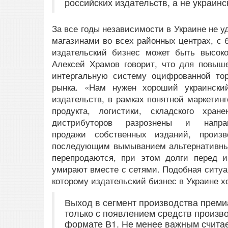
российских издательств, а не украинс
За все годы независимости в Украине не у
магазинами во всех районных центрах, с б
издательский бизнес может быть высок
Алексей Храмов говорит, что для повыш
интергальную систему оцифрованной тор
рынка. «Нам нужен хороший украински
издательств, в рамках понятной маркетин
продукта, логистики, складского хра
дистрибуторов разрознены и напр
продажи собственных изданий, произв
последующим вымыванием альтернативных 
перепродаются, при этом долги перед и
умирают вместе с сетями. Подобная ситуац
которому издательский бизнес в Украине х
Выход в сегмент производства преми
только с появлением средств произв
формате В1. Не менее важным считае