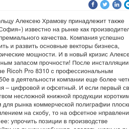
ельцу Алексею Храмову принадлежит также
офия») известно на рынке как производите
премиального качества. Компания успешно
ить и развить основные векторы бизнеса,
фические мощности. И в новый кризис Алекс
чным запасом прочности! После инсталляции
зе Ricoh Pro 8310 c профессиональным
50e в деятельности компании еще более чет
ия – цифровой и офсетный. И если первый с
твом несложной книжной продукции коротким
м для рынка коммерческой полиграфии плоск
лением на скобу, то на офсетное нправлени
е: упрочить позиции в производстве