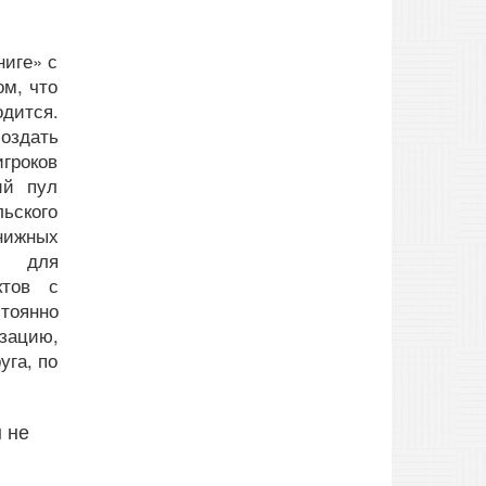
ниге» с
ом, что
дится.
оздать
гроков
ий пул
льского
нижных
й для
ктов с
тоянно
зацию,
уга, по
 не