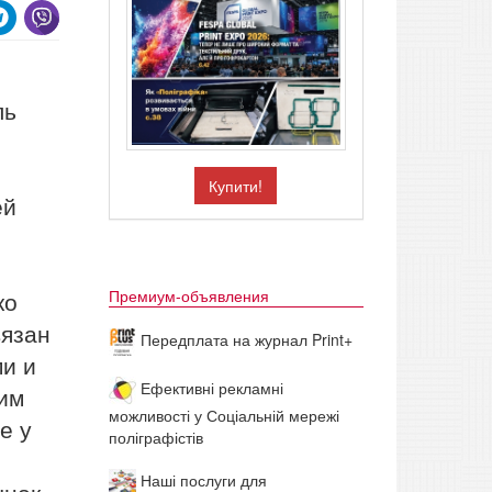
ль
Купити!
ей
ко
Премиум-объявления
вязан
Передплата на журнал Print+
и и
Ефективні рекламні
им
можливості у Соціальній мережі
е у
поліграфістів
Наші послуги для