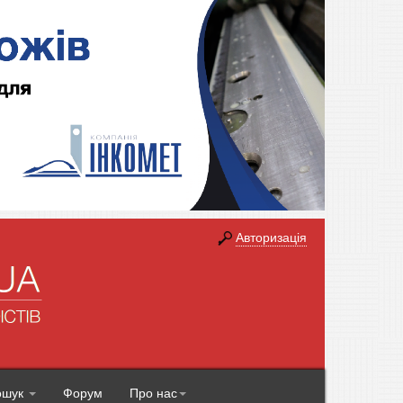
Авторизація
ошук
Форум
Про нас