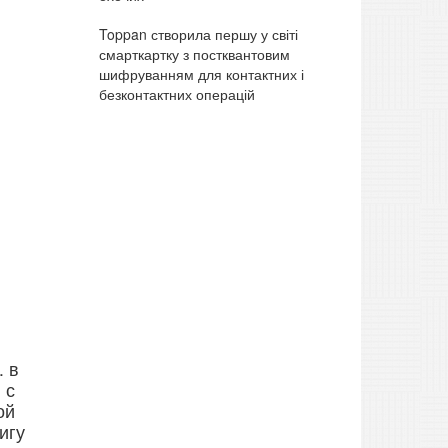
Toppan створила першу у світі
смарткартку з постквантовим
шифруванням для контактних і
безконтактних операцій
. в
 с
ой
игу