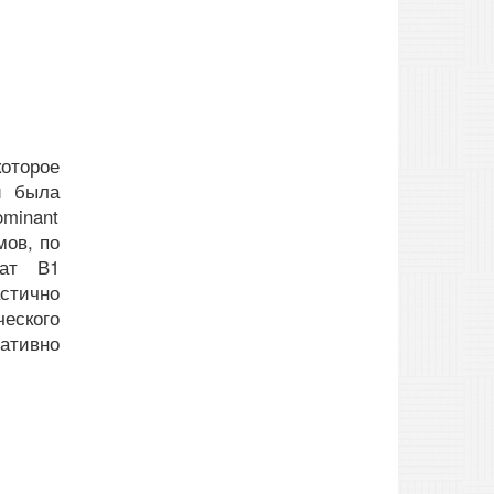
оторое
и была
minant
мов, по
ат В1
стично
еского
ативно