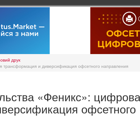
овий друк
ая трансформация и диверсификация офсетного направления
льства «Феникс»: цифров
иверсификация офсетного