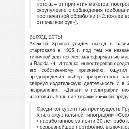
потока – от принятия макетов, постр
скрупулезного соблюдения требовани
постпечатной обработки («Сложнее вс
отпечатков рук»).
ВЫХОД ЕСТЬ!
Алексей Храмов увидел выход в развит
стартовало в 1995 г. под тем же назва
типичной для тех лет: малоформатные ма
и Rapida 74. И только, инвестировав средс
его собственному признанию, ощут
предопределил выбор приоритетного на
свернул издательскую деятельность и в 
направления. «Деньги в полиграфии на
изготовить большие тиражи книжной продук
Среди конкурентных преимуществ Гру
Книжножурнальной типографии «Софи
• наработанное за почти 30 лет рабо
• серьезнейшее портфолио, включаю