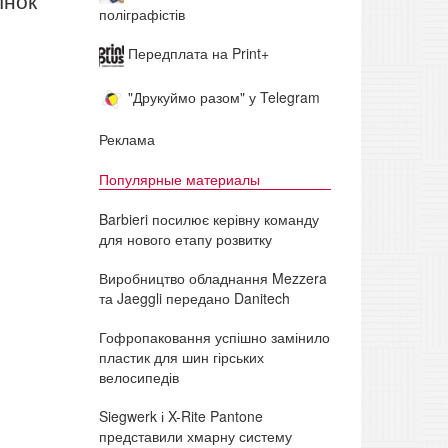
ынок
поліграфістів
Передплата на Print+
"Друкуймо разом" у Telegram
Реклама
Популярные материалы
Barbieri посилює керівну команду
для нового етапу розвитку
Виробництво обладнання Mezzera
та Jaeggli передано Danitech
Гофропаковання успішно замінило
пластик для шин гірських
велосипедів
Siegwerk і X-Rite Pantone
представили хмарну систему