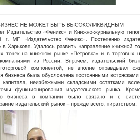
 БИЗНЕС НЕ МОЖЕТ БЫТЬ ВЫСОКОЛИКВИДНЫМ
ает Издательство «Феникс» и Книжно-журнальную типо
1 г. МП «Издательство Феникс». Постепенно издате
 в Харькове. Удалось развить направление книжной т
ых точек на книжном рынке «Петровка» и в торговых ц
 компаниями из России. Впрочем, издательский бизн
готорговой компонентой, не вполне оправдывал ож
я бизнеса была обусловлена постоянными встрясками 
 капитала, неизбежными складскими остатками всле
емы функционирования издательского рынка. Кроме
кого бизнеса в компании было связано и с сист
раине издательский рынок – прежде всего, пиратством.