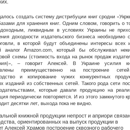
ких.
далось создать систему дистрибуции книг сродни «Укрк
азами для хранения книг. Одним словом, говорить о т
одоходным, ликвидным в условиях Украины не прихо
ения доходности издательского бизнеса необходимо с
говли, в которой будут объединены интересы всех и
й аналог Amazon.com, который бы обслуживал нек
говой схемы (стоимость входа на рынок продаж издате
нения)», – говорит Алексей. В Украине усилия к
авлены преимущественно на построение сете
одство и копирование чужих конкурентных проду
изданий из собственных сетей. Такого рода сети пос
здательствами, которые давали продукцию на реали
ия периодически повторяется. И из этого замкнутого кр
одит десятки лет, выхода пока не видно.
альной книжной продукции непрост и априори связан
одства, ориентированных на выпуск продукции в
т Алексей Храмов построение сквозного рабочего