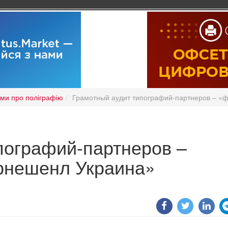
ми про поліграфію
Грамотный аудит типографий-партнеров – «
пографий-партнеров –
нешенл Украина»