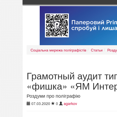
Соціальна мережа поліграфістів
Статьи
Розду
Грамотный аудит ти
«фишка» «ЯМ Интер
Роздуми про поліграфію
07.03.2020
0
agarkov