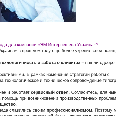
года для компании «ЯМ Интернешенл Украина»?
краина» в прошлом году еще более укрепил свои позиц
 технологичность и забота о клиентах
– нашли одобре
ективными. В рамках изменения стратегии работы с
на технологическое и техническое сопровождение типог
нен и работает
сервисный отдел
. Согласитесь, для ны
ь помощь при возникновении производственных пробле
щество
.
егда славились своим
профессионализмом
. Поэтому 
 и расширение клиентской базы – явное тому подтвержд