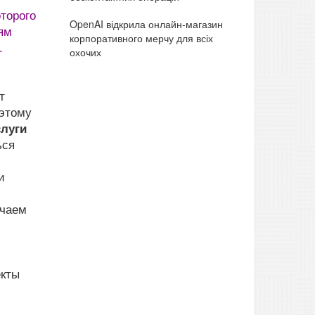
торого
OpenAI відкрила онлайн-магазин
ям
корпоративного мерчу для всіх
.
охочих
т
оэтому
луги
ься
и
учаем
екты