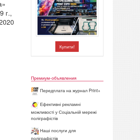
а»
 г.,
 2020
Купити!
Премиум-объявления
Передплата на журнал Print+
Ефективні рекламні
можливості у Соціальній мережі
поліграфістів
Наші послуги для
поліграфістів