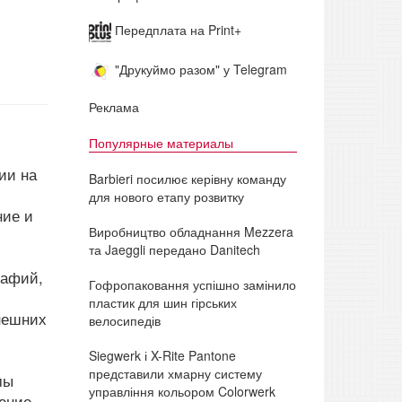
Передплата на Print+
"Друкуймо разом" у Telegram
Реклама
Популярные материалы
ии на
Barbieri посилює керівну команду
для нового етапу розвитку
ние и
Виробництво обладнання Mezzera
та Jaeggli передано Danitech
рафий,
Гофропаковання успішно замінило
пластик для шин гірських
нешних
велосипедів
м
Siegwerk і X-Rite Pantone
представили хмарну систему
мы
управління кольором Colorwerk
ение.