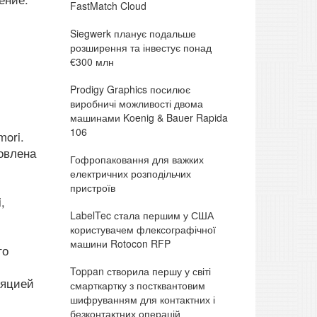
FastMatch Cloud
Siegwerk планує подальше
розширення та інвестує понад
€300 млн
Prodigy Graphics посилює
виробничі можливості двома
машинами Koenig & Bauer Rapida
106
ori.
новлена
Гофропаковання для важких
електричних розподільчих
пристроїв
,
LabelTec стала першим у США
користувачем флексографічної
машини Rotocon RFP
то
Toppan створила першу у світі
ляцией
смарткартку з постквантовим
шифруванням для контактних і
безконтактних операцій