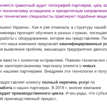
ляется грамотный аудит типографий-партнеров, цель ко
по техническому оснащению и приоритетным направлени
аши технические специалисты практикуют подобные вещи
ешенл Украина». Как я уже отмечала, в структуру нашей
нженеры проходят обучение в разных странах, посещаю
 работы с оборудованием, которое мы представляем. П
 что наша компания предлагает
квалифицированные ус
ля выявления проблем, мешающих предприятию двигат
и вместе с клиентом исправляем. Помимо технических 
м заинтересованному персоналу клиента о
новых
ых нашими партнерами. Внедряем эти технологии и пол
редоставляет клиенту
полный перечень услуг
по
забота
о наших партнерах. В 2019 г. многие компании
аудит производственного цикла
. И мы рады, что субъ
ой производственный процесс.