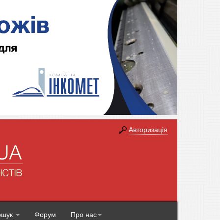
Авторизація
ошук
Форум
Про нас