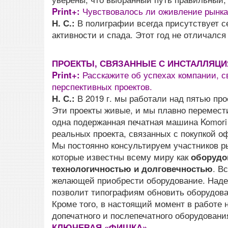
Print+:
Чувствовалось ли оживление рынка
Н. С.:
В полиграфии всегда присутствует с
активности и спада. Этот год не отличался 
ПРОЕКТЫ, СВЯЗАННЫЕ С ИНСТАЛЛЯЦИЯ
Print+:
Расскажите об успехах компании, 
перспективных проектов.
Н. С.:
В 2019 г. мы работали над пятью пр
Эти проекты живые, и мы плавно перемести
одна подержанная печатная машина Komori
реальных проекта, связанных с покупкой о
Мы постоянно консультируем участников р
которые известны всему миру как
оборудо
технологичностью и долговечностью
. В
желающей приобрести оборудование. Надеем
позволит типографиям обновить оборудова
Кроме того, в настоящий момент в работе 
допечатного и послепечатного оборудовани
КЛЮЧЕВАЯ «ФИШКА»