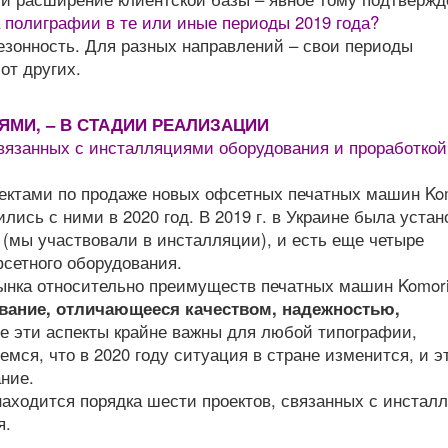
 полиграфии в те или иные периоды 2019 года?
езонность. Для разных направлений – свои периоды
от других.
МИ, – В СТАДИИ РЕАЛИЗАЦИИ
связанных с инсталляциями оборудования и проработкой
оектами по продаже новых офсетных печатных машин Kom
лись с ними в 2020 год. В 2019 г. в Украине была уста
 (мы участвовали в инсталляции), и есть еще четыре
фсетного оборудования.
ынка относительно преимуществ печатных машин Komori
вание, отличающееся качеством, надежностью,
се эти аспекты крайне важны для любой типографии,
ся, что в 2020 году ситуация в стране изменится, и э
ние.
находится порядка шести проектов, связанных с инстал
я.