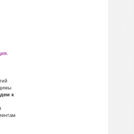
ция.
гий
одимы
дем к
м
иентам