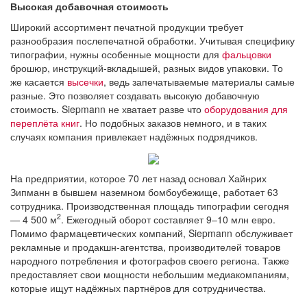
Высокая добавочная стоимость
Широкий ассортимент печатной продукции требует
разнообразия послепечатной обработки. Учитывая специфику
типографии, нужны особенные мощности для
фальцовки
брошюр, инструкций-вкладышей, разных видов упаковки. То
же касается
высечки
, ведь запечатываемые материалы самые
разные. Это позволяет создавать высокую добавочную
стоимость. Siepmann не хватает разве что
оборудования для
переплёта книг
. Но подобных заказов немного, и в таких
случаях компания привлекает надёжных подрядчиков.
На предприятии, которое 70 лет назад основал Хайнрих
Зипманн в бывшем наземном бомбоубежище, работает 63
сотрудника. Производственная площадь типографии сегодня
2
— 4 500 м
. Ежегодный оборот составляет 9–10 млн евро.
Помимо фармацевтических компаний, Siepmann обслуживает
рекламные и продакшн-агентства, производителей товаров
народного потребления и фотографов своего региона. Также
предоставляет свои мощности небольшим медиакомпаниям,
которые ищут надёжных партнёров для сотрудничества.