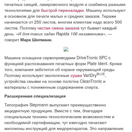
печатных секций, лакировочного модуля и снабжена разными
технологиями для
быстрой переналадки
. Машину используют
в основном для печати малых и средних заказов. Тиражи
начинаются от 250 листов, многим клиентам надо всего 500
листов. Поэтому
частая смена заказов
тут бывает каждый
день.
«И для таких задач Rapida 106 незаменима»,
—
говорит
Марк Шипманн
.
Машина оснащена сервоприводами DriveTronic SPC c
функцией распознавания печатных форм Plate Ident. Кроме
того, компания заботится об охране окружающей среды.
BLUE
Поэтому использует экологичные
сушки
VariDry
,
устройства смывки на основе полотна CleanTronic и
материалы с пониженным содержанием спирта.
Расширенная специализация
Типография Siepmann выпускает преимущественно
акцидентную продукцию. Вместе с тем, благодаря
специальным технико-технологическим возможностям и
необходимой сертификации, тут ежегодно печатают
миллионы инструкций для медпрепаратов. Это направление