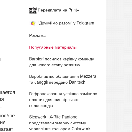
Передплата на Print+
"Друкуймо разом" у Telegram
Реклама
Популярные материалы
и
Barbieri посилює керівну команду
для нового етапу розвитку
Виробництво обладнання Mezzera
та Jaeggli передано Danitech
щается
Гофропаковання успішно замінило
ля
пластик для шин гірських
.
велосипедів
ноябре
Siegwerk і X-Rite Pantone
ния
представили хмарну систему
чатает
управління кольором Colorwerk