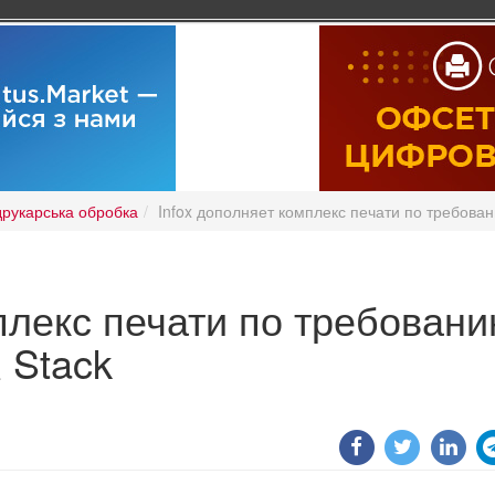
рукарська обробка
Infox дополняет комплекс печати по требова
плекс печати по требован
 Stack