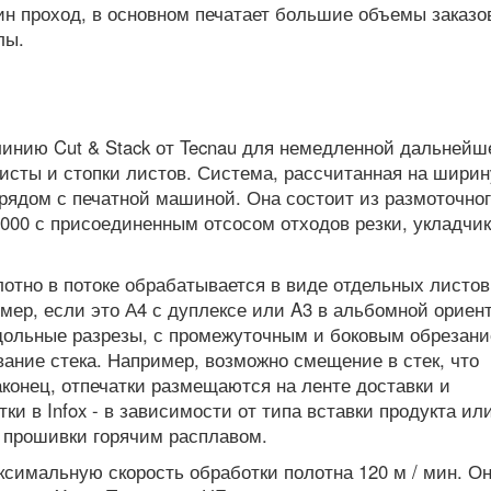
дин проход, в основном печатает большие объемы заказо
лы.
линию Cut & Stack от Tecnau для немедленной дальнейш
исты и стопки листов. Система, рассчитанная на ширин
а рядом с печатной машиной. Она состоит из размоточно
000 с присоединенным отсосом отходов резки, укладчик
отно в потоке обрабатывается в виде отдельных листов
мер, если это А4 с дуплексе или A3 в альбомной ориен
дольные разрезы, с промежуточным и боковым обрезани
ание стека. Например, возможно смещение в стек, что
конец, отпечатки размещаются на ленте доставки и
 в Infox - в зависимости от типа вставки продукта или
 прошивки горячим расплавом.
аксимальную скорость обработки полотна 120 м / мин. О