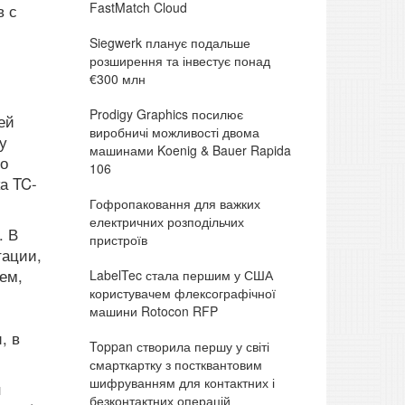
FastMatch Cloud
в с
Siegwerk планує подальше
розширення та інвестує понад
€300 млн
Prodigy Graphics посилює
ей
виробничі можливості двома
у
машинами Koenig & Bauer Rapida
го
106
а TC-
Гофропаковання для важких
електричних розподільчих
. В
пристроїв
тации,
ем,
LabelTec стала першим у США
користувачем флексографічної
машини Rotocon RFP
, в
Toppan створила першу у світі
смарткартку з постквантовим
шифруванням для контактних і
н
безконтактних операцій