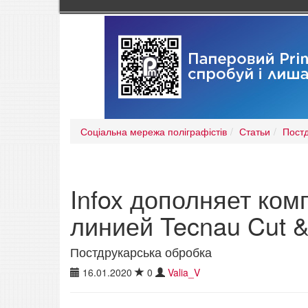
Соціальна мережа поліграфістів
Статьи
Постд
Infox дополняет ком
линией Tecnau Cut &
Постдрукарська обробка
16.01.2020
0
Valia_V