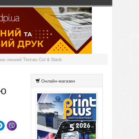
нию линией Tecnau Cut & Stack
Онлайн-магазин
ию