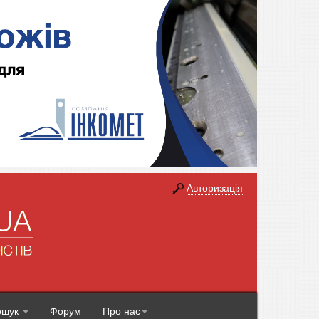
Авторизація
ошук
Форум
Про нас