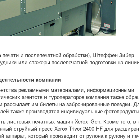
а печати и послепечатной обработки), Штеффен Зибер
рудники или стажеры послепечатной подготовки на лини
деятельности компании
агентства рекламными материалами, информационными
ических агентств и туроператоров компания также обра
и рассылает им билеты на забронированные поездки. Д
слей также производятся индивидуальные фотопродукты
ь листовых печатных машин Xerox iGen. Кроме того, в 
нный струйный пресс Xerox Trivor 2400 HF для расшире
 аппарат, который производит от рулона к рулону и пе