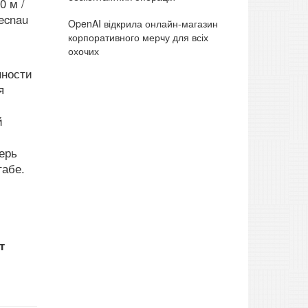
0 м /
ecnau
OpenAI відкрила онлайн-магазин
корпоративного мерчу для всіх
охочих
нности
я
й
ерь
абе.
т