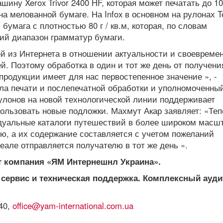
ну Xerox Trivor 2400 HF, которая может печатать до 10
на мелованной бумаге. На Infox в основном на рулонах T
умага с плотностью 80 г / кв.м, которая, по словам
ий диапазон грамматур бумаги.
ей из Интернета в отношении актуальности и своевреме
й. Поэтому обработка в один и тот же день от получени
продукции имеет для нас первостепенное значение », -
ела печати и послепечатной обработки и уполномоченны
рулонов на новой технологической линии поддерживает
спользовать новые подложки. Махмут Акар заявляет: «Теп
уальные каталоги путешествий в более широком масшт
ю, а их содержание составляется с учетом пожеланий
еале отправляется получателю в тот же день ».
т компания «ЯМ Интернешнл Украина».
сервис и техническая поддержка. Комплексный ауди
540,
office@yam-international.com.ua