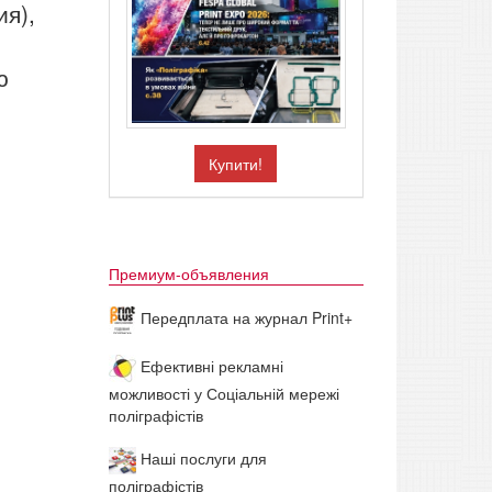
ия),
ю
Купити!
Премиум-объявления
Передплата на журнал Print+
Ефективні рекламні
можливості у Соціальній мережі
поліграфістів
Наші послуги для
поліграфістів