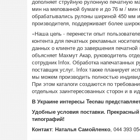
дополняет струйную рулонную печатную маши
мин на мелованной бумаге и до 76 м / мин 
обрабатывались рулоны шириной 450 мм и б
производителя, поддерживает более широк
«Наша цель - перенести опыт пользовател
контента для печатных рекламных носителе
данных о клиенте до завершения печатной 
объясняет Махмут Акар, руководитель отд
сотрудник Infox. Обработка напечатанных 
поставщик услуг. Infox также планирует и
мы можем производить полностью индивид
При этом каталоги создаются по требовани
отдельных заинтересованных сторон и в ид
В Украине интересы Tecnau представляе
Удобные условия поставки. Прекрасный 
типографий!
Контакт
:
Наталья Самойленко
, 044 393 0