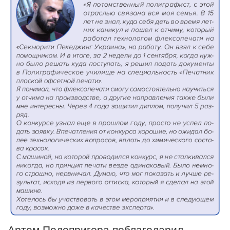
Артем Подопригора поблагодарил