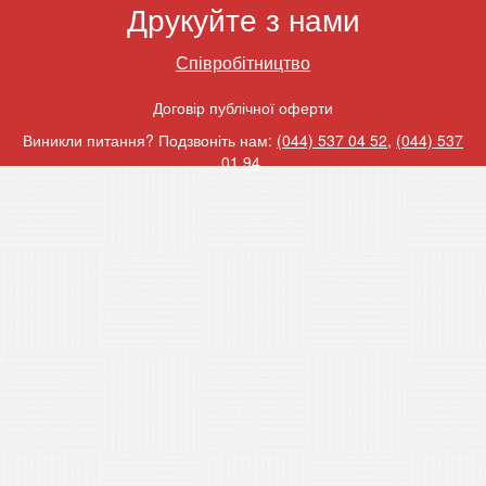
Друкуйте з нами
Співробітництво
Договір публічної оферти
Виникли питання? Подзвоніть нам:
(044) 537 04 52
,
(044) 537
01 94
.