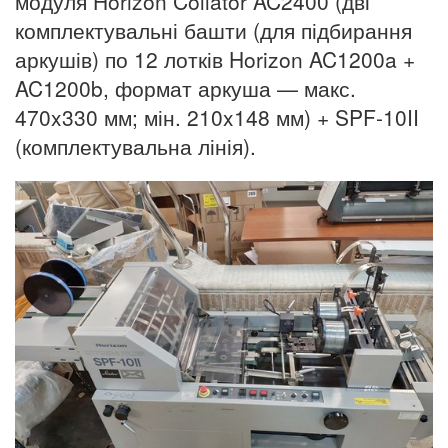
модуля Horizon Collator AC2400 (дві
комплектувальні башти (для підбирання
аркушів) по 12 лотків Horizon AC1200a +
AC1200b, формат аркуша — макс.
470x330 мм; мін. 210x148 мм) + SPF-10II
(комплектувальна лінія).