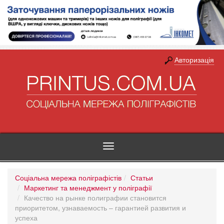
Авторизація
Toggle
navigation
Соціальна мережа поліграфістів
Статьи
Маркетинг та менеджмент у поліграфії
Качество на рынке полиграфии становится
приоритетом, узнаваемость – гарантией развития и
успеха