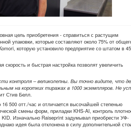
овная цель приобретения - справиться с растущим
онной упаковки, которые составляют около 75% от общег
Komori, которую установило предприятие со штатом в 45
ая скорость и быстрая настройка позволят увеличить
сти контроля – великолепны. Вы точно видите, что д
ным на коротких тиражах в 1000 экземпляров. Не ус
ит Стив Белл.
ю 16 500 отт./час и отличается высочайшей степенью
ческой смены форм, приладки KHS-AI, контроль плотно
ID. Изначально Raiseprint задумывал приобрести УФ-
днако идея была отклонена в силу дополнительной ст