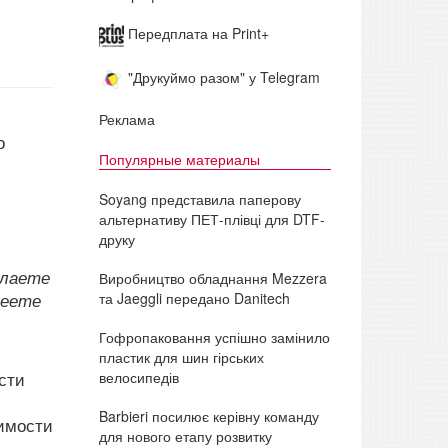
Передплата на Print+
"Друкуймо разом" у Telegram
Реклама
о
Популярные материалы
Soyang представила паперову
альтернативу ПЕТ-плівці для DTF-
друку
елаете
Виробництво обладнання Mezzera
та Jaeggli передано Danitech
пеете
Гофропаковання успішно замінило
пластик для шин гірських
велосипедів
сти
Barbieri посилює керівну команду
оимости
для нового етапу розвитку