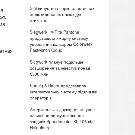
Sihl випустила серію еластичних
ля
поліетиленових плівок для
ски
етикеток
ив
Siegwerk і X-Rite Pantone
представили хмарну систему
управління кольором Colorwerk
FastMatch Cloud
атная
Siegwerk планує подальше
розширення та інвестує понад
€300 млн
Koenig & Bauer представила
інтелектуальну систему підтримки
операторів
Американська друкарня зміцнює
позиції на ринку паковання
завдяки Speedmaster XL 106 від
Heidelberg