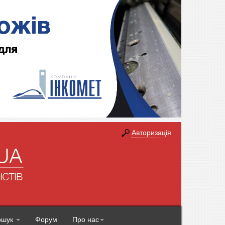
Авторизація
ошук
Форум
Про нас