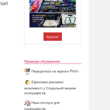
ori
Купити!
Премиум-объявления
Передплата на журнал Print+
Ефективні рекламні
можливості у Соціальній мережі
поліграфістів
Наші послуги для
поліграфістів