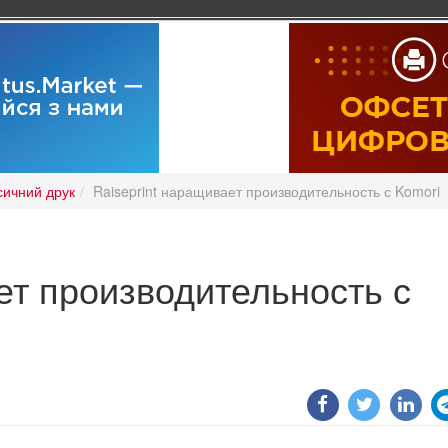
сичний друк
Raiseprint наращивает производительность с Komori
ет производительность с