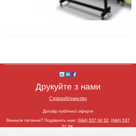
Друкуйте з нами
Співробітництво
Договір публічної оферти
Виникли питання? Подзвоніть нам:
(044) 537 04 52
,
(044) 537
01 94
.