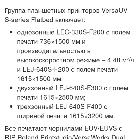
Группа планшетных принтеров VersaUV
S-series Flatbed включает:
однозонные LEC-330S-F200 с полем
печати 736×1500 мм и
производительностью в
высокоскоростном режиме – 4,48 м²/ч
и LEJ-640S-F200 с полем печати
1615×1500 мм;
двухзонный LEJ-640S-F300 с полем
печати 1615×2500 мм;
трехзонный LEJ-640S-F400 с
шириной печати 1615×3200 мм.
Все печатают чернилами EUV/EUVS с
RIP Roland Printstudio/VersaWorks Dual.