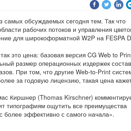
из самых обсуждаемых сегодня тем. Так что
области рабочих потоков и управления цвет
ение для широкоформатной W2P на FESPA Di
так это цена: базовая версия CG Web to Pri
альный размер операционных издержек соста
зов. При том, что другие Web-to-Print сист
 более за годовую лицензию, такая цена каже
ас Киршнер (Thomas Kirschner) комментируе
ит типографиям ощутить все преимущества
ес более эффективно с самого начала».