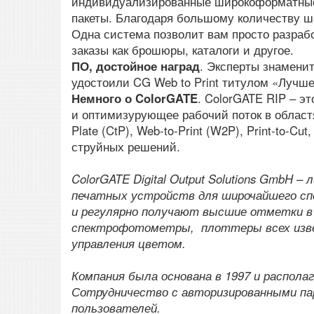
индивидуализированные широкоформатные 
пакеты. Благодаря большому количеству ша
Одна система позволит вам просто разрабо
заказы как брошюры, каталоги и другое.
ПО, достойное наград
. Эксперты знаменито
удостоили CG Web to Print титулом «Лучше
Немного о ColorGATE
. ColorGATE RIP – 
и оптимизурующее рабочий поток в областя
Plate (CtP), Web-to-Print (W2P), Print-to-
струйных решений.
ColorGATE Digital Output Solutions GmbH –
печатных устройств для широчайшего сп
и регулярно получают высшие отметки в
спектрофотометры, плоттеры всех изве
управления цветом.
Компания была основана в 1997 и распол
Сотрудничество с авторизированными па
пользователей.