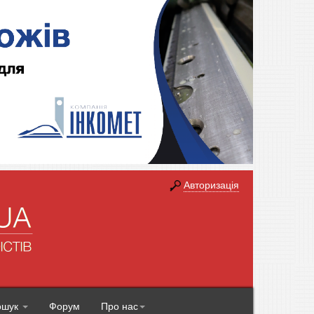
Авторизація
ошук
Форум
Про нас