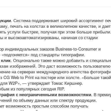
укции
. Система поддерживает широкий ассортимент пе
му, печать на холстах в великолепном качестве, и дает
ять услуги быстрее, получая при этом больше прибыли
ны и высокоавтоматизированы, начиная со стадии
ор индивидуальных заказов Business-to-Consumer и
 «подгоняется» под стандарты типографии.
 клик
. Опционально также можно добавить и специаль
базам изображений. Это даст возможность пользователю
ение на серверах международного агентства фотограф
ез CG Web to Print на постере или холсте. «Больше тако
 для W2P», — утверждает Томас Киршнер.
юбым из популярных сегодня RIP.
пография с неограниченными возможностями
. В преми
ничений по объему данных или спектру продукции.
ет возможность простым способом получать