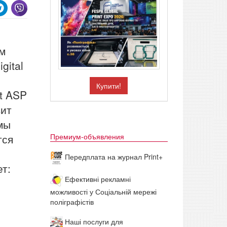
ом
gital
Купити!
nt ASP
вит
емы
тся
Премиум-объявления
Передплата на журнал Print+
т:
Ефективні рекламні
можливості у Соціальній мережі
поліграфістів
Наші послуги для