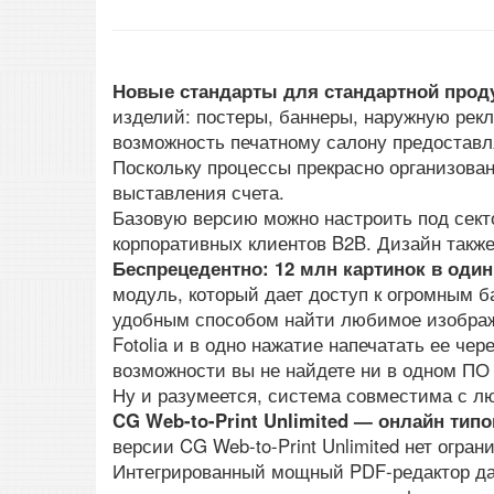
Новые стандарты для стандартной прод
изделий: постеры, баннеры, наружную рекла
возможность печатному салону предоставл
Поскольку процессы прекрасно организова
выставления счета.
Базовую версию можно настроить под сект
корпоративных клиентов B2B. Дизайн также
Беспрецедентно: 12 млн картинок в один
модуль, который дает доступ к огромным 
удобным способом найти любимое изображ
Fotolia и в одно нажатие напечатать ее чер
возможности вы не найдете ни в одном ПО
Ну и разумеется, система совместима с л
CG Web-to-Print Unlimited — онлайн ти
версии CG Web-to-Print Unlimited нет огра
Интегрированный мощный PDF-редактор да