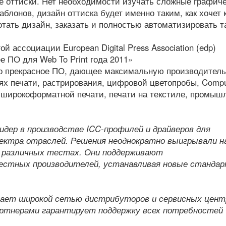
оттиски. Нет необходимости изучать сложные графич
блонов, дизайн оттиска будет именно таким, как хочет 
тать дизайн, заказать и полностью автоматизировать т
й ассоциации European Digital Press Association (edp)
е ПО для Web To Print года 2011»
это прекрасное ПО, дающее максимальную производител
х печати, растрирования, цифровой цветопробы, Comput
Cut, широкоформатной печати, печати на текстиле, промы
 лидер в производстве ICC-профилей и драйверов для
ектра отраслей. Решения неоднократно выигрывали н
 различных тестах. Они поддерживают
стных производителей, устанавливая новые станда
агает широкой сетью дистрибуторов и сервисных цент
ртнерами гарантирует поддержку всех потребностей