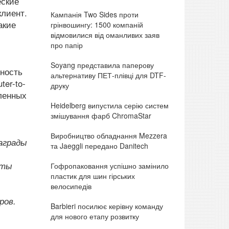
еские
клиент.
Кампанія Two Sides проти
акие
грінвошингу: 1500 компаній
відмовилися від оманливих заяв
про папір
Soyang представила паперову
ьность
альтернативу ПЕТ-плівці для DTF-
er-to-
друку
шленных
Heidelberg випустила серію систем
змішування фарб ChromaStar
Виробництво обладнання Mezzera
аграды
та Jaeggli передано Danitech
рты
Гофропаковання успішно замінило
пластик для шин гірських
велосипедів
ров.
Barbieri посилює керівну команду
для нового етапу розвитку