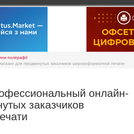
ини поліграфії
магазин для продвинутых заказчиков широкоформатной печати
профессиональный онлайн-
нутых заказчиков
ечати