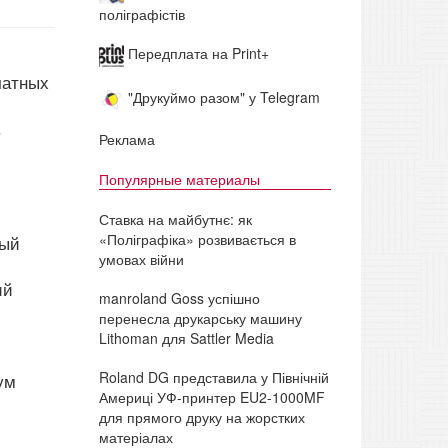
поліграфістів
Передплата на Print+
чатных
"Друкуймо разом" у Telegram
.
Реклама
Популярные материалы
Ставка на майбутнє: як
«Поліграфіка» розвивається в
ный
умовах війни
ий
manroland Goss успішно
й
перенесла друкарську машину
Lithoman для Sattler Media
Roland DG представила у Північній
ум
Америці УФ-принтер EU2-1000MF
для прямого друку на жорстких
матеріалах