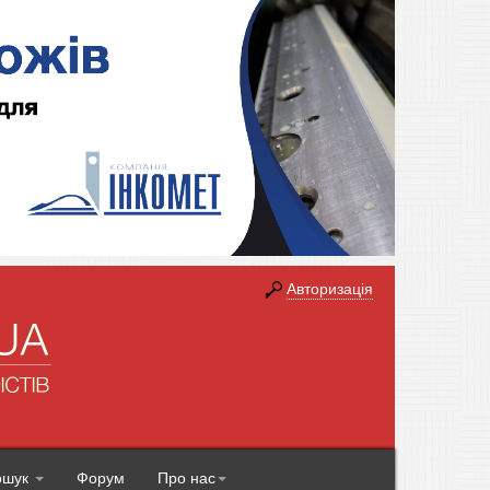
Авторизація
ошук
Форум
Про нас