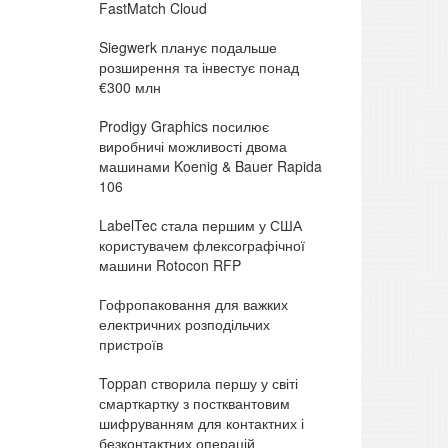
FastMatch Cloud
Siegwerk планує подальше
розширення та інвестує понад
€300 млн
Prodigy Graphics посилює
виробничі можливості двома
машинами Koenig & Bauer Rapida
106
LabelTec стала першим у США
користувачем флексографічної
машини Rotocon RFP
Гофропаковання для важких
електричних розподільчих
пристроїв
Toppan створила першу у світі
смарткартку з постквантовим
шифруванням для контактних і
безконтактних операцій