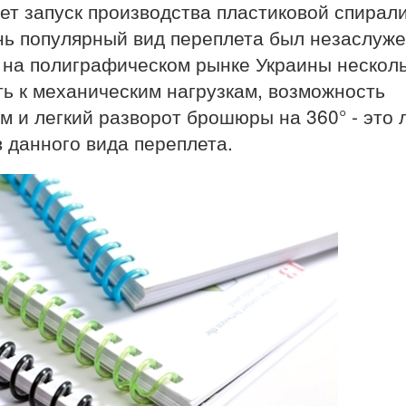
ет запуск производства пластиковой спирал
ень популярный вид переплета был незаслуж
л на полиграфическом рынке Украины нескол
ть к механическим нагрузкам, возможность
м и легкий разворот брошюры на 360° - это
 данного вида переплета.