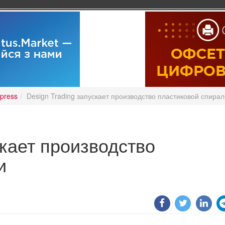
press
Design Trading запускает производство пластиковой спирал
скает производство
и