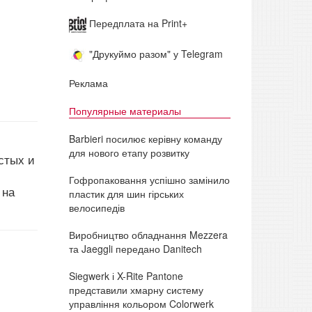
Передплата на Print+
"Друкуймо разом" у Telegram
Реклама
Популярные материалы
Barbieri посилює керівну команду
для нового етапу розвитку
стых и
Гофропаковання успішно замінило
 на
пластик для шин гірських
велосипедів
Виробництво обладнання Mezzera
та Jaeggli передано Danitech
Siegwerk і X-Rite Pantone
представили хмарну систему
управління кольором Colorwerk