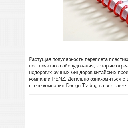
Растущая популярность переплета пласти
постпечатного оборудования, которые отр
недорогих ручных биндеров китайских про
компании RENZ. Детально ознакомиться с 
стене компании Design Trading на выставке