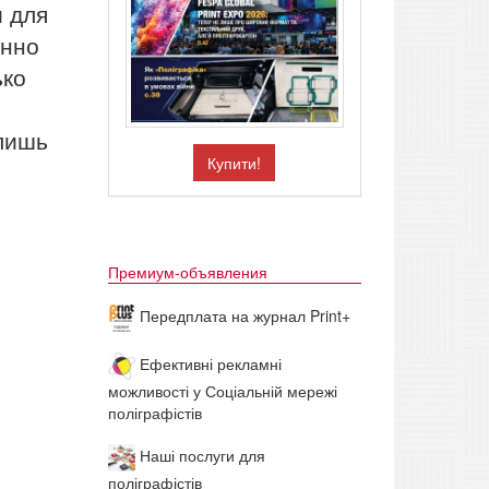
и для
енно
ько
 лишь
Купити!
Премиум-объявления
Передплата на журнал Print+
Ефективні рекламні
можливості у Соціальній мережі
поліграфістів
Наші послуги для
поліграфістів