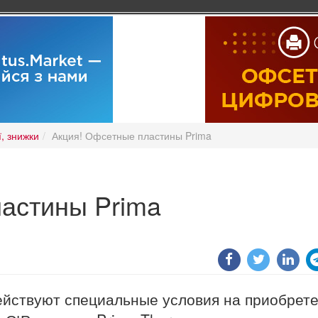
ї, знижки
Акция! Офсетные пластины Prima
астины Prima
действуют специальные условия на приобрет