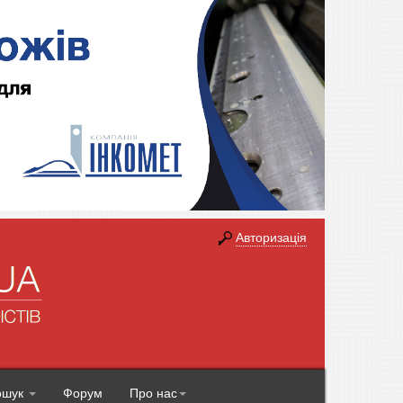
Авторизація
ошук
Форум
Про нас