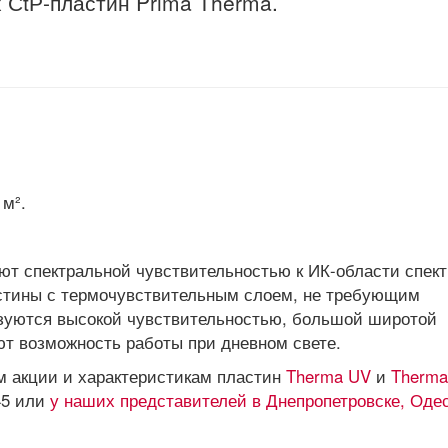
СtР-пластин Prima Therma.
 м².
ют спектральной чувствительностью к ИК-области спект
астины с термочувствительным слоем, не требующим
изуются высокой чувствительностью, большой широтой
ют возможность работы при дневном свете.
 акции и характеристикам пластин
Therma UV
и
Therma
45 или
у наших представителей в Днепропетровске, Оде