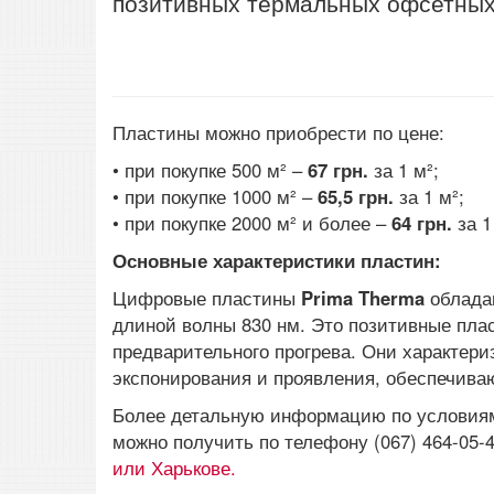
позитивных термальных офсетных 
Пластины можно приобрести по цене:
• при покупке 500 м² –
67 грн.
за 1 м²;
• при покупке 1000 м² –
65,5 грн.
за 1 м²;
• при покупке 2000 м² и более –
64 грн.
за 1
Основные характеристики пластин:
Цифровые пластины
Prima Therma
облада
длиной волны 830 нм. Это позитивные пл
предварительного прогрева. Они характер
экспонирования и проявления, обеспечива
Более детальную информацию по условиям
можно получить по телефону (067) 464-05-
или Харькове.