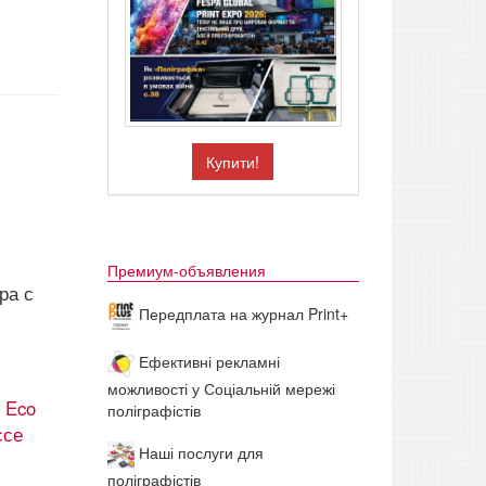
Купити!
Премиум-объявления
ра с
Передплата на журнал Print+
Ефективні рекламні
можливості у Соціальній мережі
 Eco
поліграфістів
ссе
Наші послуги для
поліграфістів