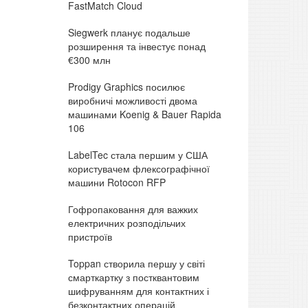
FastMatch Cloud
Siegwerk планує подальше
розширення та інвестує понад
€300 млн
Prodigy Graphics посилює
виробничі можливості двома
машинами Koenig & Bauer Rapida
106
LabelTec стала першим у США
користувачем флексографічної
машини Rotocon RFP
Гофропаковання для важких
електричних розподільчих
пристроїв
Toppan створила першу у світі
смарткартку з постквантовим
шифруванням для контактних і
безконтактних операцій