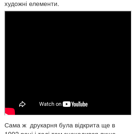
художні елементи.
Сама ж друкарня була відкрита ще в
1992 році і тоді там знаходився лише