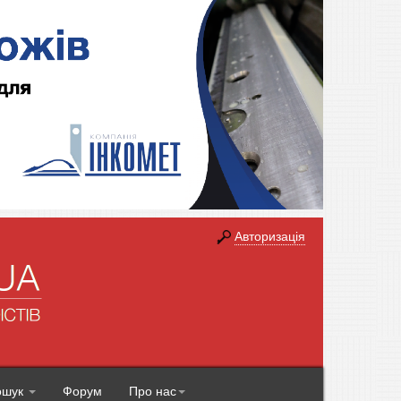
Авторизація
ошук
Форум
Про нас