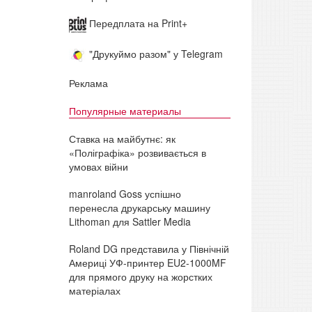
Передплата на Print+
"Друкуймо разом" у Telegram
Реклама
Популярные материалы
Ставка на майбутнє: як
«Поліграфіка» розвивається в
умовах війни
manroland Goss успішно
перенесла друкарську машину
Lithoman для Sattler Media
Roland DG представила у Північній
Америці УФ-принтер EU2-1000MF
для прямого друку на жорстких
матеріалах