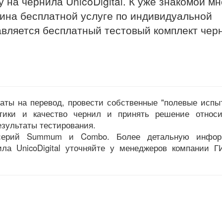
 на чернила UnicoDigital. К уже знакомой м
ина бесплатной услуге по индивидуальной
вляется бесплатный тестовый комплект чер
аты на перевод, провести собственные "полевые испы
стики и качество чернил и принять решение относи
езультаты тестирования.
 серий Summum и Combo. Более детальную инфо
ила UnicoDigital уточняйте у менеджеров компании Г