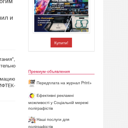
ногим
нил и
Купити!
тания",
тельно
Премиум-объявления
рмацию
Передплата на журнал Print+
ИФТЕК-
Ефективні рекламні
можливості у Соціальній мережі
поліграфістів
Наші послуги для
поліграфістів