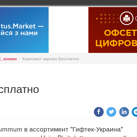
ї, знижки
Комплект чернил бесплатно
сплатно
ummum в ассортимент "Гифтек-Украина"