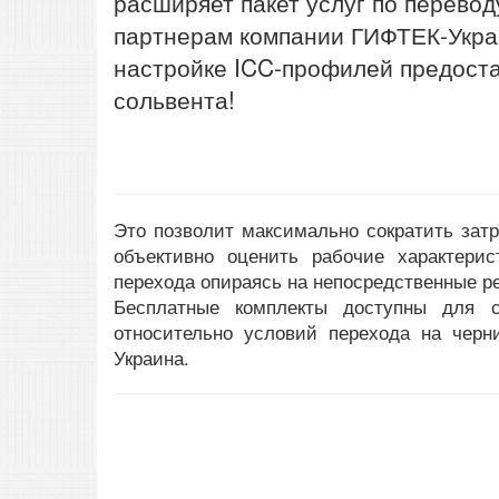
расширяет пакет услуг по переводу
партнерам компании ГИФТЕК-Укра
настройке ICC-профилей предоста
сольвента!
Это позволит максимально сократить затр
объективно оценить рабочие характери
перехода опираясь на непосредственные р
Бесплатные комплекты доступны для
относительно условий перехода на черн
Украина.