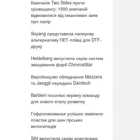
Кампанія Two Sides проти
грінвошингу: 1500 компаній
відмовилися від оманливих заяв
про папір
Soyang представила паперову
альтернативу ПЕТ-плівці для DTF-
друку
Heidelberg випустила серію систем
змішування фарб ChromaStar
Виробництво обладнання Mezzera
та Jaeggli передано Danitech
Barbieri посилює керівну команду
для нового етапу розвитку
Гофропаковання успішно замінило
пластик для шин гірських
велосипедів
Sihl випустила серію еластичних