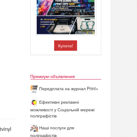
Купити!
Премиум-объявления
Передплата на журнал Print+
Ефективні рекламні
можливості у Соціальній мережі
поліграфістів
Наші послуги для
vinyl
поліграфістів