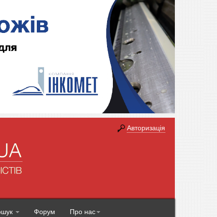
Авторизація
ошук
Форум
Про нас