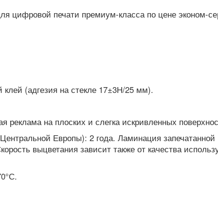
для цифровой печати премиум-класса по цене эконом-с
клей (адгезия на стекле 17±3Н/25 мм).
я реклама на плоских и слегка искривленных поверхнос
Центральной Европы): 2 года. Ламинация запечатанной
корость выцветания зависит также от качества исполь
70°С.