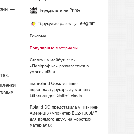
ерии —
Передплата на Print+
"Друкуймо разом" у Telegram
Реклама
Популярные материалы
Ставка на майбутнє: як
«Поліграфіка» розвивається в
умовах війни
тях.
manroland Goss успішно
 пленки
перенесла друкарську машину
зуемых
Lithoman для Sattler Media
Roland DG представила у Північній
Америці УФ-принтер EU2-1000MF
для прямого друку на жорстких
матеріалах