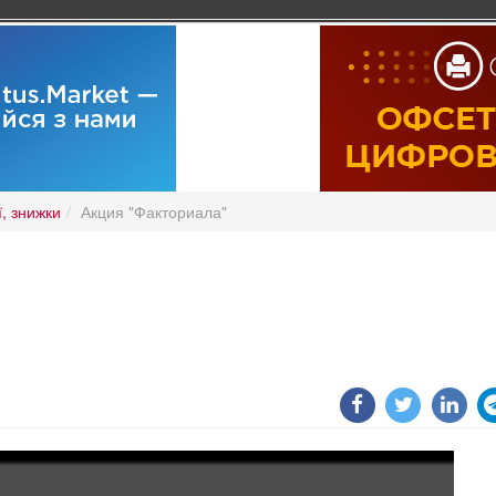
ї, знижки
Акция "Факториала"