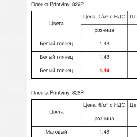
Пленка Printvinyl 829P
Цена, €/м² с НДС
Це
Цвета
розница
Белый глянец
1,48
Белый глянец
1,48
Белый глянец
1,48
Пленка Printvinyl 828P
Цена, €/м² с НДС
Це
Цвета
розница
Матовый
1,48