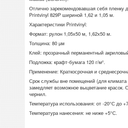
Отлично зарекомендовавшая себя пленку 
Printvinyl 829P шириной 1,62 и 1,05 м.
Характеристики Printvinyl:
Формат: рулон 1,05х50 м, 1,62х50 м.
Толщина: 80 µм
Клей: прозрачный перманентный акриловый 
Подложка: крафт-бумага 120 г/м².
Применение: Краткосрочная и среднесрочна
Срок службы вне помещений (для климата 
замедляет возможное выцветание красок. С
чернил.
Температура использования: от -20°С до +
Температура нанесения: не ниже +5°С.