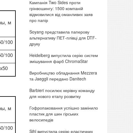
Кампанія Two Sides проти
грінвошингу: 1500 компаній
відмовилися від оманливих заяв
про папір
ны, м
Soyang представила паперову
альтернативу ПЕТ-плівці для DTF-
50/100
друку
50/100
Heidelberg випустила серію систем
змішування фарб ChromaStar
5x50
Виробництво обладнання Mezzera
та Jaeggli передано Danitech
Barbieri посилює керівну команду
для нового етапу розвитку
ны, м
Гофропаковання успішно замінило
пластик для шин гірських
велосипедів
50/100
Sihl випустила серію еластичних