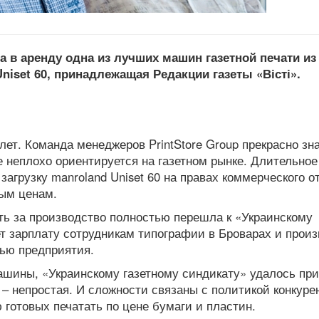
а в аренду одна из лучших машин газетной печати
из
Uniset 60, принадлежащая Редакции газеты
«Вісті».
лет. Команда менеджеров PrintStore Group прекрасно зн
же неплохо ориентируется на газетном рынке. Длительно
загрузку manroland Uniset 60 на правах коммерческого о
ным ценам.
ть за производство полностью перешла к «Украинскому
т зарплату сотрудникам типографии в Броварах и прои
ью предприятия.
шины, «Украинскому газетному синдикату» удалось пр
 – непростая. И сложности связаны с политикой конкурен
 готовых печатать по цене бумаги и пластин.