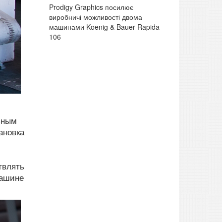
Prodigy Graphics посилює
виробничі можливості двома
машинами Koenig & Bauer Rapida
106
льным
ановка
твлять
машине