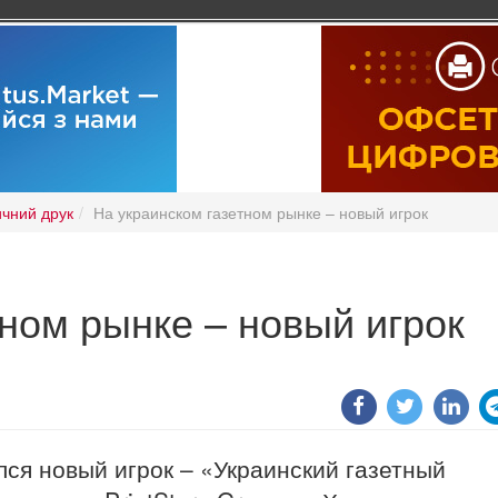
чний друк
На украинском газетном рынке – новый игрок
ном рынке – новый игрок
лся новый игрок – «Украинский газетный