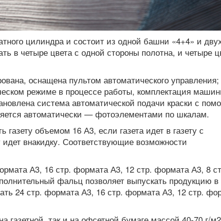
атного цилиндра и состоит из одной башни «4+4» и дву
ать в четыре цвета с одной стороны полотна, и четыре ц
рована, оснащена пультом автоматического управления;
ческом режиме в процессе работы, комплектация маши
тановлена система автоматической подачи краски с по
ляется автоматически — фотоэлементами по шкалам.
газету объемом 16 А3, если газета идет в газету с
ту идет внакидку. Соответствующие возможности
ормата А3, 16 стр. формата А3, 12 стр. формата А3, 8 ст
ополнительный фальц позволяет выпускать продукцию в
ть 24 стр. формата А3, 16 стр. формата А3, 12 стр. фо
 на газетной, так и на офсетной бумаге массой 40-70 г/м