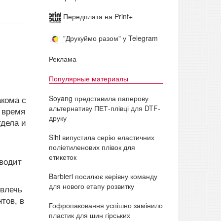
Передплата на Print+
"Друкуймо разом" у Telegram
Реклама
Популярные материалы
Soyang представила паперову
акома с
альтернативу ПЕТ-плівці для DTF-
е время
друку
тдела и
Sihl випустила серію еластичних
поліетиленових плівок для
етикеток
зводит
Barbieri посилює керівну команду
для нового етапу розвитку
ивлечь
тов, в
Гофропаковання успішно замінило
пластик для шин гірських