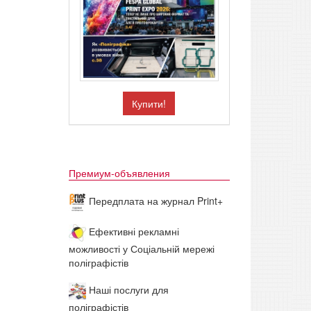
Купити!
Премиум-объявления
Передплата на журнал Print+
Ефективні рекламні
можливості у Соціальній мережі
поліграфістів
Наші послуги для
поліграфістів