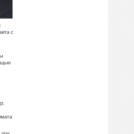
х
вета с
ны
мощью
р.
рмата
2 при