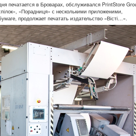
ня печатается в Броварах, обслуживался PrintStore Gro
фспілок», «Порадниця» с несколькими приложеними,
умаге, продолжает печатать издательство «Вісті…».