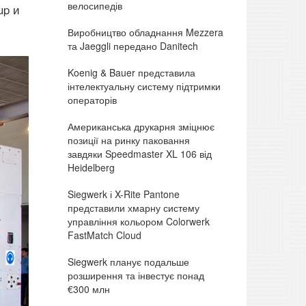
велосипедів
up и
Виробництво обладнання Mezzera
та Jaeggli передано Danitech
Koenig & Bauer представила
інтелектуальну систему підтримки
операторів
Американська друкарня зміцнює
позиції на ринку паковання
завдяки Speedmaster XL 106 від
Heidelberg
Siegwerk і X-Rite Pantone
представили хмарну систему
управління кольором Colorwerk
FastMatch Cloud
Siegwerk планує подальше
розширення та інвестує понад
€300 млн