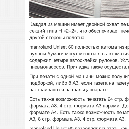
Каждая из машин имеет двойной охват печ
секций типа Н «2+2», что обеспечивает печ
другой стороны полотна.
manroland Uniset 60 полностью автоматизи
рулоны бумаги могут меняться в автомати
содержит четыре автосклейки рулонов. Ус
пневмонасосов. Приладка также осуществ
При печати с одной машины можно получить 
подборкой, либо 8 А3, если газета на газе
настраиваются на фальцаппарате.
Есть также возможность печатать 24 стр. ф
формата А3. 4 стр. формата А3 парами. Д
формате А4. Есть также возможность печата
А3, 8 стр. формата А3. 4 стр. формата А3.
manroland Uniset 60 позволяет печатать как