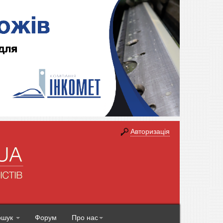
Авторизація
ошук
Форум
Про нас