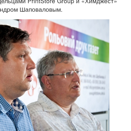
дельцами PrintStore Group и «Химджест»
андром Шаповаловым.