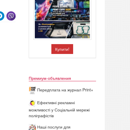
Купити!
Премиум-объявления
Передплата на журнал Print+
Ефективні рекламні
можливості у Соціальній мережі
поліграфістів
Наші послуги для