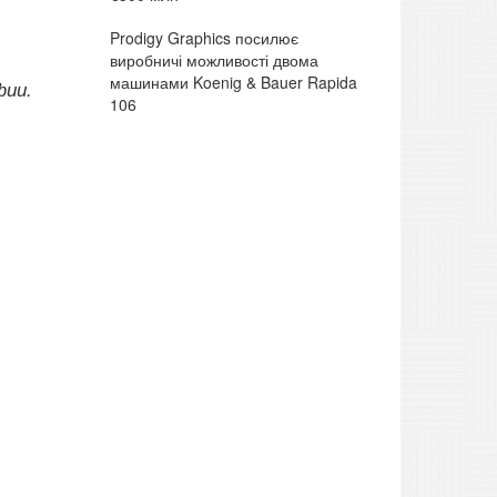
Prodigy Graphics посилює
виробничі можливості двома
машинами Koenig & Bauer Rapida
фии.
106