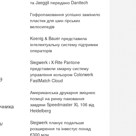
та Jaeggli передано Danitech
Гофропаковання успішно замінило
пластик для шин гірських
велосипедів
Koenig & Bauer представила
інтелектуальну систему підтримки
операторів
Siegwerk і X-Rite Pantone
представили хмарну систему
управління кольором Colorwerk
д
FastMatch Cloud
Американська друкарня зміцнює
позиції на ринку паковання
завдяки Speedmaster XL 106 від
очника
Heidelberg
Siegwerk планує подальше
и
розширення та інвестує понад
€300 млн