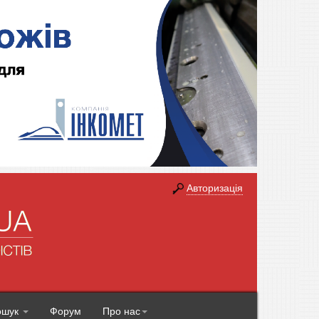
Авторизація
ошук
Форум
Про нас