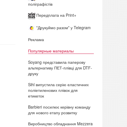
поліграфістів
Передплата на Print+
"Друкуймо разом" у Telegram
Реклама
Популярные материалы
Soyang представила паперову
альтернативу ПЕТ-плівці для DTF-
друку
Sihl випустила серію еластичних
поліетиленових плівок для
етикеток
Barbieri посилює керівну команду
для нового етапу розвитку
Виробництво обладнання Mezzera