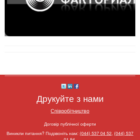
Друкуйте з нами
Співробітництво
Договір публічної оферти
Виникли питання? Подзвоніть нам:
(044) 537 04 52
,
(044) 537
01 94
.