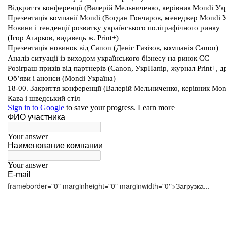
frameborder="0" marginheight="0" marginwidth="0">Загрузка...