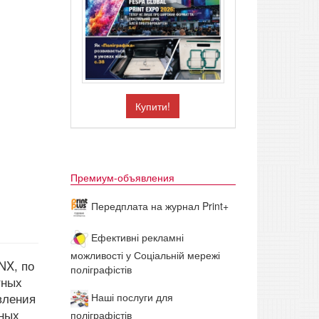
Купити!
Премиум-объявления
Передплата на журнал Print+
Ефективні рекламні
можливості у Соціальній мережі
NX, по
поліграфістів
тных
вления
Наші послуги для
дных
поліграфістів