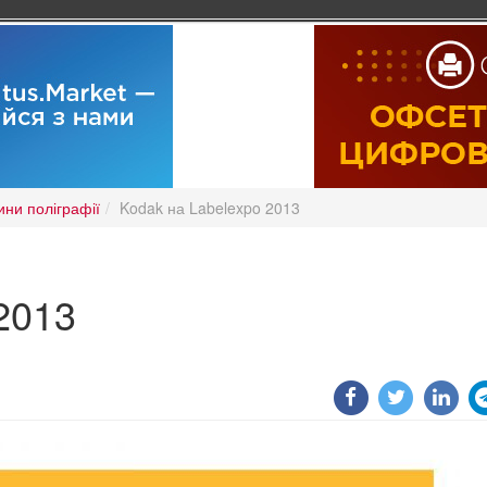
ини поліграфії
Kodak на Labelexpo 2013
2013