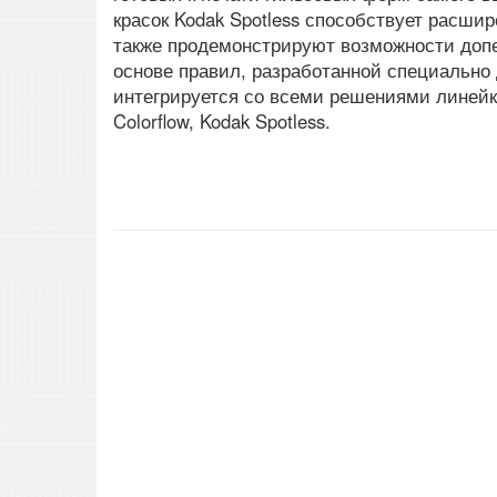
красок Kodak Spotless способствует расши
также продемонстрируют возможности допе
основе правил, разработанной специально
интегрируется со всеми решениями линейки 
Colorflow, Kodak Spotless.