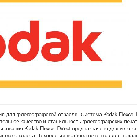
ия для флексографской отрасли. Система Kodak Flexcel 
тельное качество и стабильность флексографских печа
ирования Kodak Flexcel Direct предназначено для изгото
ысокого класса. Технология подбора рецептов для триа