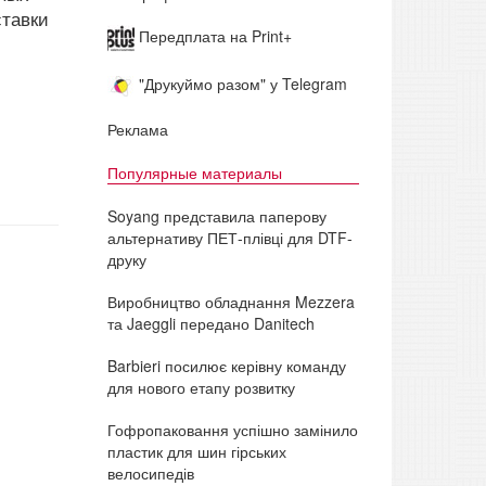
ставки
Передплата на Print+
"Друкуймо разом" у Telegram
Реклама
Популярные материалы
Soyang представила паперову
альтернативу ПЕТ-плівці для DTF-
друку
Виробництво обладнання Mezzera
та Jaeggli передано Danitech
Barbieri посилює керівну команду
для нового етапу розвитку
Гофропаковання успішно замінило
пластик для шин гірських
велосипедів