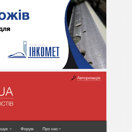
Авторизація
ошук
Форум
Про нас