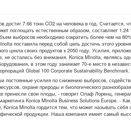
в достиг 7.66 тонн CO2 на человека в год. Считается, ч
жет поглощать естественным образом, составляет 1.24
объем выбросов необходимо сократить более чем на 80%
inolta поставила перед собой цель достичь этого уровня
ого цикла своих продуктов к 2050 году. Усилия, прилож
 не остались без внимания. Konica Minolta, являясь од
орудования, в этом году занимает 70-е место в незави
пораций Global 100 Corporate Sustainability Benchmark.
ши постоянные усилия по снижению выбросов, содейст
есурсов, охране природы и биологического разнообрази
же принесли свои плоды, - говорит Олаф Лоренц, генер
кетинга Konica Minolta Business Solutions Europe. - Как
, Konica Minolta гордится тем, что может называть себя
афической продукции. Наша компания имеет самый выс