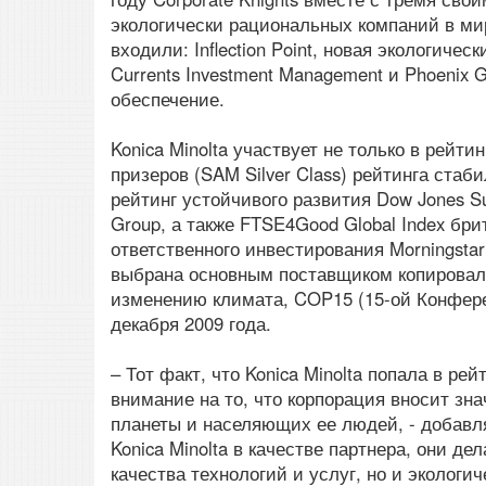
экологически рациональных компаний в мире
входили: Inflection Point, новая экологиче
Currents Investment Management и Phoenix G
обеспечение.
Konica Minolta участвует не только в рейти
призеров (SAM Silver Class) рейтинга ста
рейтинг устойчивого развития Dow Jones Sus
Group, а также FTSE4Good Global Index бр
ответственного инвестирования Morningstar S
выбрана основным поставщиком копировал
изменению климата, COP15 (15-ой Конферен
декабря 2009 года.
– Тот факт, что Konica Minolta попала в ре
внимание на то, что корпорация вносит зн
планеты и населяющих ее людей, - добавля
Konica Minolta в качестве партнера, они д
качества технологий и услуг, но и экологи