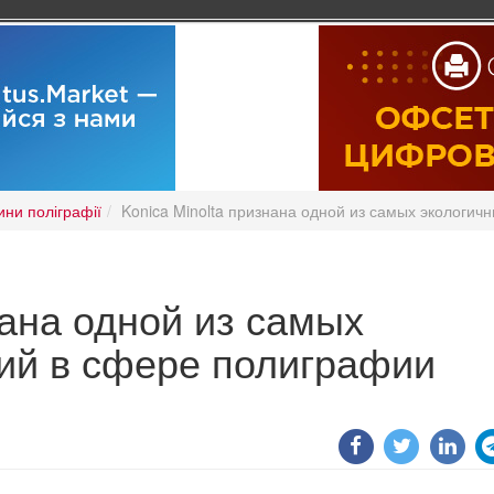
ини поліграфії
Konica Minolta признана одной из самых экологи
нана одной из самых
ий в сфере полиграфии