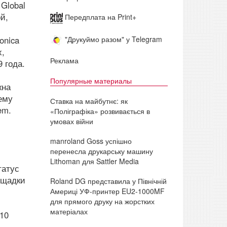
Global
й,
Передплата на Print+
onica
"Друкуймо разом" у Telegram
х,
Реклама
 года.
Популярные материалы
жна
ему
Ставка на майбутнє: як
em.
«Поліграфіка» розвивається в
умовах війни
manroland Goss успішно
перенесла друкарську машину
Lithoman для Sattler Media
татус
ощадки
Roland DG представила у Північній
Америці УФ-принтер EU2-1000MF
для прямого друку на жорстких
матеріалах
010