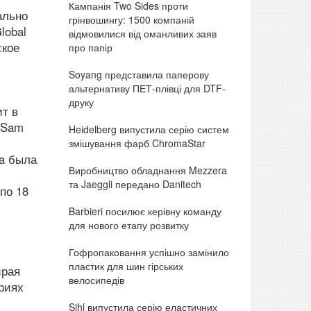
Кампанія Two Sides проти
ально
грінвошингу: 1500 компаній
lobal
відмовилися від оманливих заяв
ское
про папір
Soyang представила паперову
альтернативу ПЕТ-плівці для DTF-
друку
ит в
и Sam
Heidelberg випустила серію систем
змішування фарб ChromaStar
ta была
Виробництво обладнання Mezzera
та Jaeggli передано Danitech
по 18
Barbieri посилює керівну команду
для нового етапу розвитку
Гофропаковання успішно замінило
пластик для шин гірських
ирая
велосипедів
ериях
Sihl випустила серію еластичних