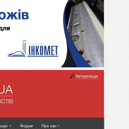
Авторизація
ошук
Форум
Про нас