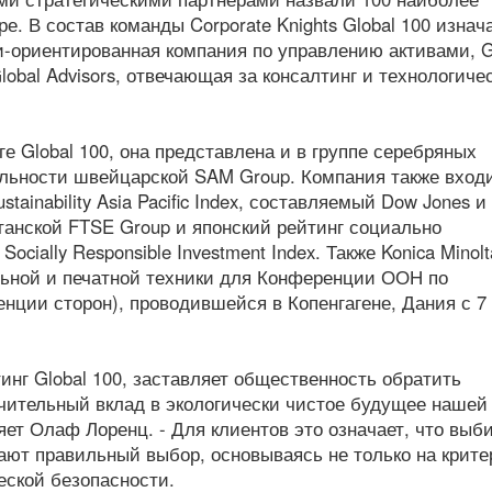
. В состав команды Corporate Knights Global 100 изнач
ски-ориентированная компания по управлению активами, G
lobal Advisors, отвечающая за консалтинг и технологиче
нге Global 100, она представлена и в группе серебряных
бильности швейцарской SAM Group. Компания также вход
tainability Asia Pacific Index, составляемый Dow Jones 
итанской FTSE Group и японский рейтинг социально
ocially Responsible Investment Index. Также Konica Minol
ьной и печатной техники для Конференции ООН по
ции сторон), проводившейся в Копенгагене, Дания с 7 
йтинг Global 100, заставляет общественность обратить
ачительный вклад в экологически чистое будущее нашей
ет Олаф Лоренц. - Для клиентов это означает, что выб
елают правильный выбор, основываясь не только на крит
ческой безопасности.