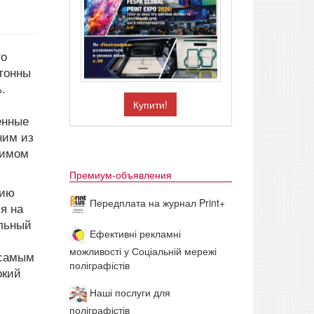
то
 тонны
.
Купити!
енные
ним из
симом
Премиум-объявления
вию
Передплата на журнал Print+
я на
альный
Ефективні рекламні
можливості у Соціальній мережі
 самым
поліграфістів
окий
Наші послуги для
поліграфістів