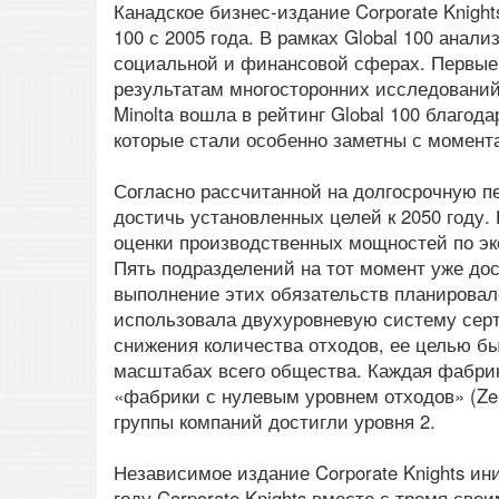
Канадское бизнес-издание Corporate Knigh
100 с 2005 года. В рамках Global 100 анал
социальной и финансовой сферах. Первые 
результатам многосторонних исследований 
Minolta вошла в рейтинг Global 100 благо
которые стали особенно заметны с момента
Согласно рассчитанной на долгосрочную пе
достичь установленных целей к 2050 году.
оценки производственных мощностей по экол
Пять подразделений на тот момент уже до
выполнение этих обязательств планировалос
использовала двухуровневую систему сер
снижения количества отходов, ее целью б
масштабах всего общества. Каждая фабрик
«фабрики с нулевым уровнем отходов» (Zer
группы компаний достигли уровня 2.
Независимое издание Corporate Knights ини
году Corporate Knights вместе с тремя св