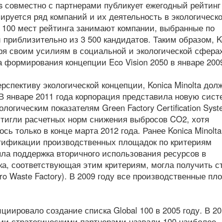
ts совместно с партнерами публикует ежегодный рейтинг 
изируется ряд компаний и их деятельность в экологическо
100 мест рейтинга занимают компании, выбранные по
приблизительно из 3 500 кандидатов. Таким образом, K
даря своим усилиям в социальной и экологической сфера
 формирования концепции Eco Vision 2050 в январе 2009
рспективу экологической концепции, Konica Minolta дол
 В январе 2011 года корпорация представила новую сист
огическим показателям Green Factory Certification Syst
стигли расчетных норм снижения выбросов CO2, хотя
ь только в конце марта 2012 года. Ранее Konica Minolta
тификации производственных площадок по критериям
ыла поддержка вторичного использования ресурсов в
а, соответствующая этим критериям, могла получить с
o Waste Factory). В 2009 году все производственные пл
циировало создание списка Global 100 в 2005 году. В 2
оими стратегическими партнерами назвали 100 наиболее