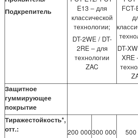
E13 – для
FCT-
Подкрепитель
классической
д
технологии;
класси
техно
DT-2WE / DT-
2RE – для
DT-XWE
технологии
XRE 
ZAC
техно
Z
Защитное
гуммирующее
покрытие
Тиражестойкость*,
отт.:
200 000
300 000
500