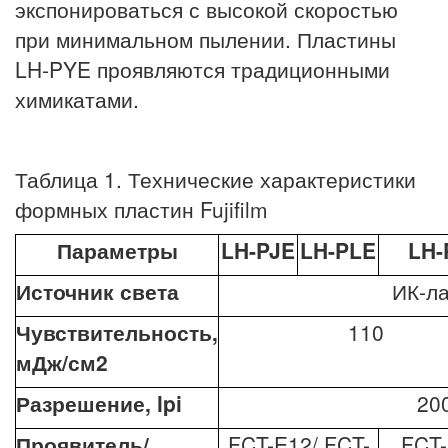
экспонироваться с высокой скоростью
при минимальном пылении. Пластины
LH-PYE проявляются традиционными
химикатами.
Таблица 1. Технические характеристики
формных пластин Fujifilm
Параметры
LH-PJE
LH-PLE
LH-
Источник света
ИК-ла
Чувствительность,
110
мДж/см2
Разрешение, lpi
20
Проявитель/
FCT-E12/ FCT-
FCT-