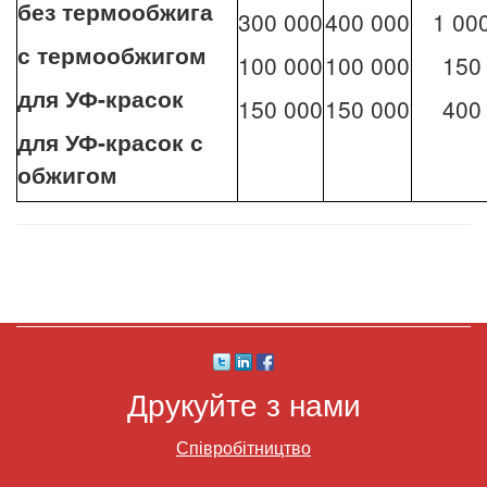
без термообжига
300 000
400 000
1 00
с термообжигом
100 000
100 000
150
для УФ-красок
150 000
150 000
400
для УФ-красок с
обжигом
Друкуйте з нами
Співробітництво