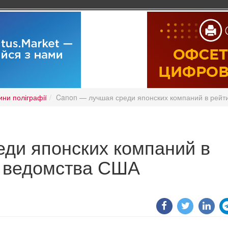
ини поліграфії
Canon — лучшая среди японских компаний в рейт
ди японских компаний в
о ведомства США