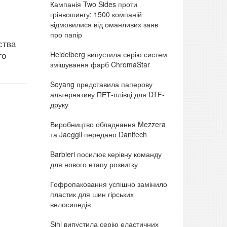
Кампанія Two Sides проти
грінвошингу: 1500 компаній
відмовилися від оманливих заяв
про папір
ства
Heidelberg випустила серію систем
го
змішування фарб ChromaStar
Soyang представила паперову
альтернативу ПЕТ-плівці для DTF-
друку
Виробництво обладнання Mezzera
та Jaeggli передано Danitech
Barbieri посилює керівну команду
для нового етапу розвитку
Гофропаковання успішно замінило
пластик для шин гірських
велосипедів
Sihl випустила серію еластичних