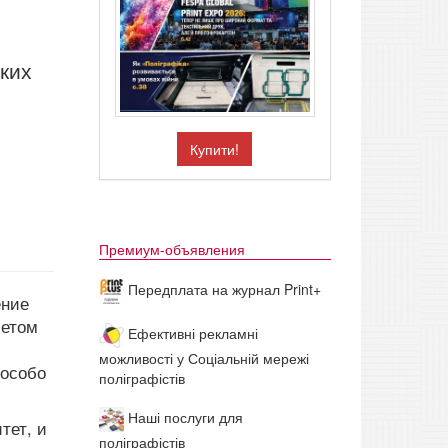
ских
Купити!
Премиум-объявления
Передплата на журнал Print+
ение
четом
Ефективні рекламні
можливості у Соціальній мережі
 особо
поліграфістів
Наші послуги для
тет, и
поліграфістів