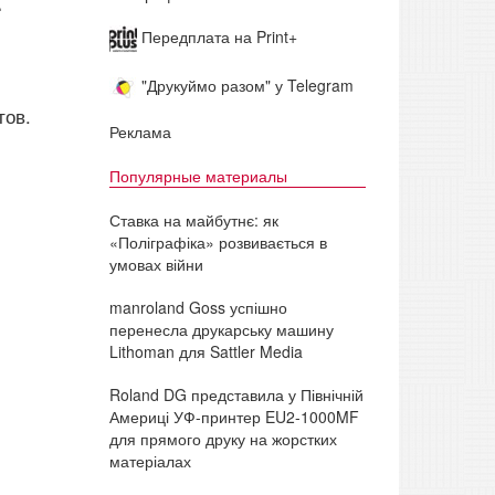
.
Передплата на Print+
"Друкуймо разом" у Telegram
тов.
Реклама
Популярные материалы
Ставка на майбутнє: як
«Поліграфіка» розвивається в
умовах війни
manroland Goss успішно
перенесла друкарську машину
Lithoman для Sattler Media
Roland DG представила у Північній
Америці УФ-принтер EU2-1000MF
для прямого друку на жорстких
матеріалах