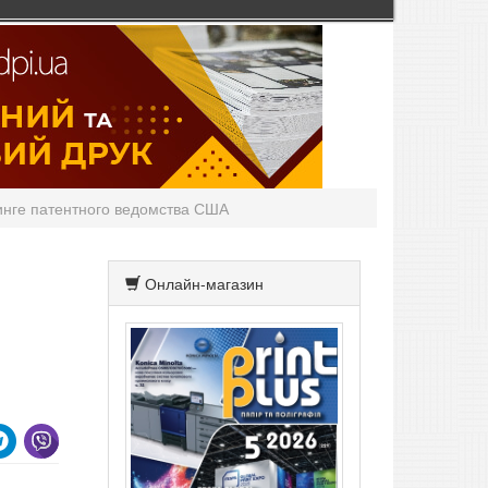
инге патентного ведомства США
Онлайн-магазин