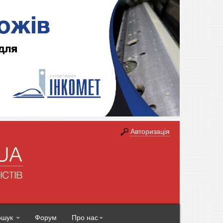
Авторизація
ошук
Форум
Про нас