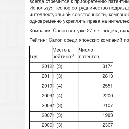
всегда стремится к приобретению патентны
Используя тесное сотрудничество подразд
интеллектуальной собственности, компани
одновременно укреплять права на интелле
Компания Canon вот уже 27 лет подряд вхо
Рейтинг Canon среди японских компаний по
Место в
Число
Год
рейтинге*
патентов
2012
1 (3)
3174
2011
1 (3)
2813
2010
1 (4)
2551
2009
1 (4)
2200
2008
1 (3)
2107
2007
1 (3)
1983
2006
1 (3)
2367