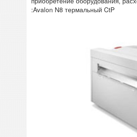
приобретение оборудования, рас
:Avalon N8 термальный CtP