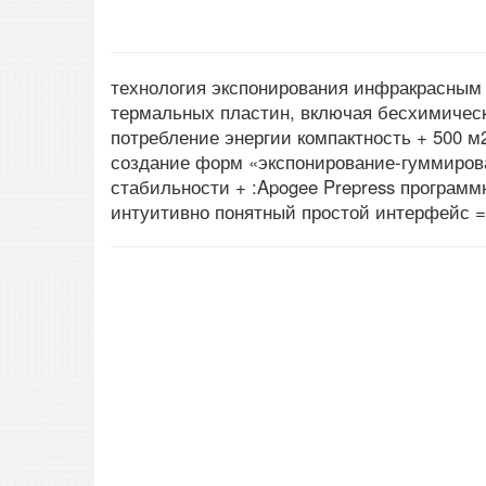
технология экспонирования инфракрасным 
термальных пластин, включая бесхимичес
потребление энергии компактность +
500 м
создание форм «экспонирование-гуммирова
стабильности
+ :Apogee Prepress програм
интуитивно понятный простой интерфейс = 