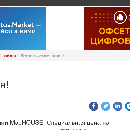
ї, знижки
Бесхимическая акция!
я!
нии MacHOUSE: Специальная цена на