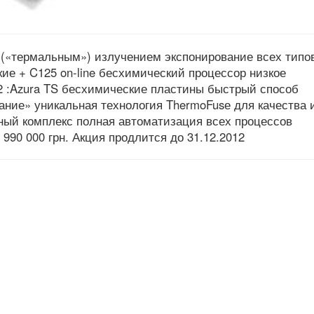
(«термальным») излучением экспонирование всех типо
кие +
C125 on-line бесхимический процессор низкое
2 :Azura TS бесхимические пластины быстрый способ
ние» уникальная технология ThermoFusе для качества 
мный комплекс полная автоматизация всех процессов
990 000 грн. Акция продлится до 31.12.2012