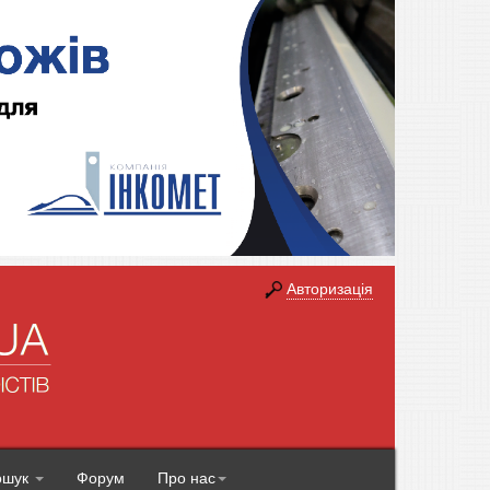
Авторизація
ошук
Форум
Про нас