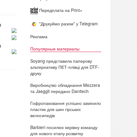
Передплата на Print+
"Друкуймо разом" у Telegram
в
Реклама
и
Популярные материалы
Soyang представила паперову
альтернативу ПЕТ-плівці для DTF-
друку
Виробництво обладнання Mezzera
та Jaeggli передано Danitech
Гофропаковання успішно замінило
пластик для шин гірських
велосипедів
Barbieri посилює керівну команду
для нового етапу розвитку