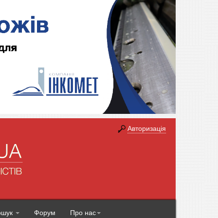
Авторизація
ошук
Форум
Про нас