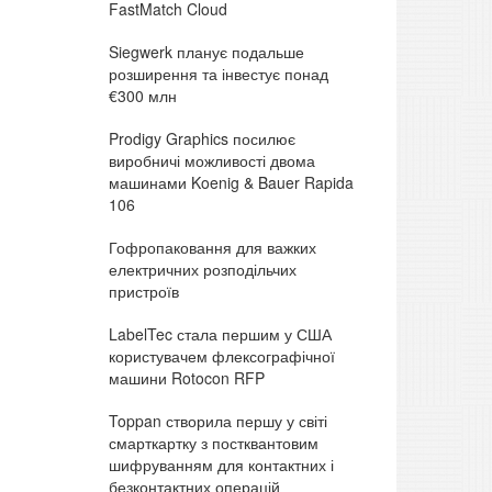
FastMatch Cloud
Siegwerk планує подальше
розширення та інвестує понад
€300 млн
Prodigy Graphics посилює
виробничі можливості двома
машинами Koenig & Bauer Rapida
106
Гофропаковання для важких
електричних розподільчих
пристроїв
LabelTec стала першим у США
користувачем флексографічної
машини Rotocon RFP
Toppan створила першу у світі
смарткартку з постквантовим
шифруванням для контактних і
безконтактних операцій