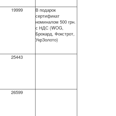
19999
В подарок
сертификат
номиналом 500 грн.
с НДС (WOG,
Брокард, Фокстрот,
УкрЗолото)
25443
26599