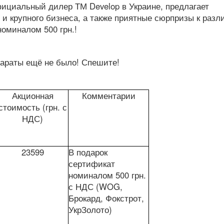
фициальный дилер ТМ Develop в Украине, предлагает
 и крупного бизнеса, а также приятные сюрпризы к раз
оминалом 500 грн.!
параты ещё не было! Спешите!
Акционная
Комментарии
стоимость (грн. с
НДС)
23599
В подарок
сертификат
номиналом 500 грн.
с НДС (WOG,
Брокард, Фокстрот,
УкрЗолото)