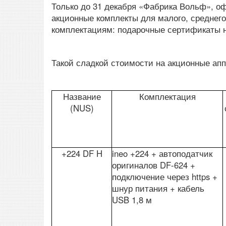
Только до 31 декабря «Фабрика Вольф», о
акционные комплекты для малого, среднего
комплектациям: подарочные сертификаты н
Такой сладкой стоимости на акционные ап
Название
Комплектация
(NUS)
+224 DF H
ineo +224 + автоподатчик
оригиналов DF-624 +
подключение через https +
шнур питания + кабель
USB 1,8 м