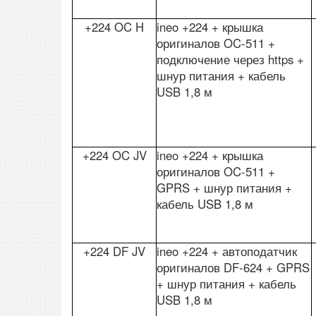
+224 OC H
ineo +224 + крышка
оригиналов OC-511 +
подключение через https +
шнур питания + кабель
USB 1,8 м
+224 OC JV
ineo +224 + крышка
оригиналов OC-511 +
GPRS + шнур питания +
кабель USB 1,8 м
+224 DF JV
ineo +224 + автоподатчик
оригиналов DF-624 + GPRS
+ шнур питания + кабель
USB 1,8 м