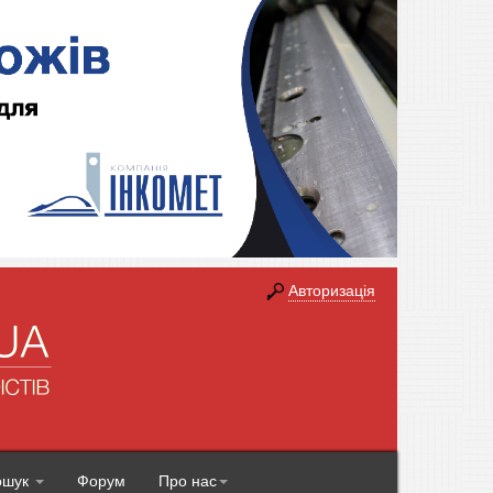
Авторизація
ошук
Форум
Про нас