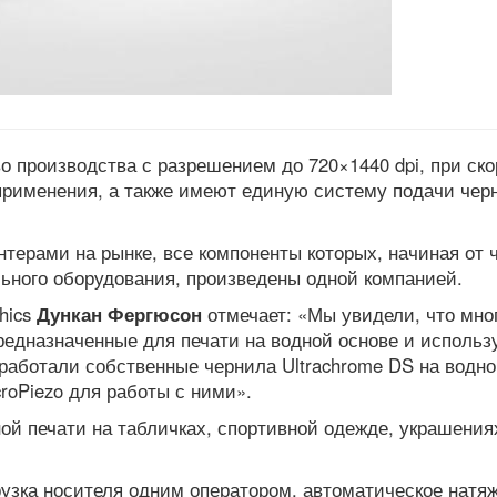
 производства с разрешением до 720×1440 dpi, при ско
 применения, а также имеют единую систему подачи чер
терами на рынке, все компоненты которых, начиная от 
льного оборудования, произведены одной компанией.
hics
Дункан Фергюсон
отмечает: «Мы увидели, что мно
редназначенные для печати на водной основе и исполь
аботали собственные чернила Ultrachrome DS на водн
roPiezo для работы с ними».
ой печати на табличках, спортивной одежде, украшения
рузка носителя одним оператором, автоматическое натя