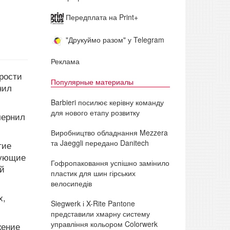
Передплата на Print+
"Друкуймо разом" у Telegram
Реклама
рости
Популярные материалы
нил
Barbieri посилює керівну команду
для нового етапу розвитку
чернил
Виробництво обладнання Mezzera
та Jaeggli передано Danitech
гие
зующие
Гофропаковання успішно замінило
ой
пластик для шин гірських
велосипедів
х,
Siegwerk і X-Rite Pantone
представили хмарну систему
управління кольором Colorwerk
жение