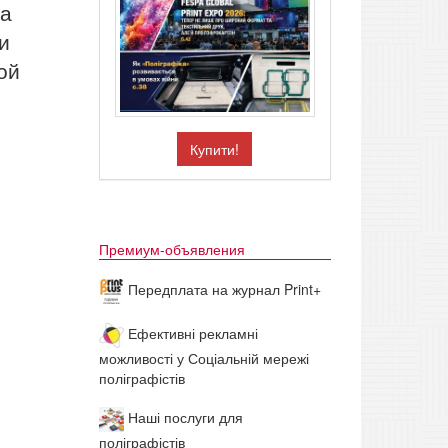
ва
и
ой
Купити!
Премиум-объявления
Передплата на журнал Print+
Ефективні рекламні
можливості у Соціальній мережі
поліграфістів
Наші послуги для
поліграфістів