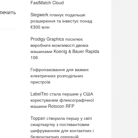
FastMatch Cloud
печить
Siegwerk планує подальше
розширення та інвестує понад
€300 млн
Prodigy Graphics посилює
виробничі можливості двома
машинами Koenig & Bauer Rapida
106
Гофропаковання для важких
електричних розподільчих
пристроїв
LabelTec стала першим у США
користувачем флексографічної
машини Rotocon RFP
Toppan створила першу у світі
смарткартку з постквантовим
шифруванням для контактних і
безконтактних операцій