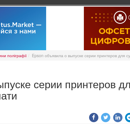
ини поліграфії
Epson объявила о выпуске серии принтеров для 
ыпуске серии принтеров д
чати