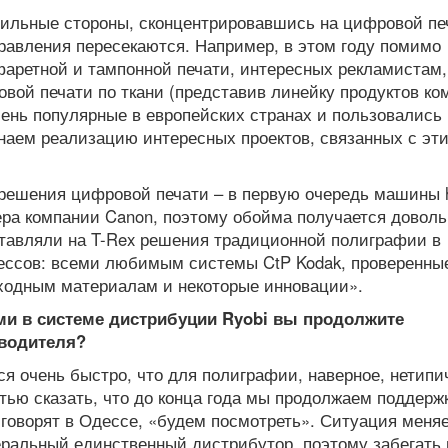
сильные стороны, сконцентрировавшись на цифровой пе
равления пересекаются. Например, в этом году помимо
аретной и тампонной печати, интересных рекламистам
вой печати по ткани (представив линейку продуктов ко
чень популярные в европейских странах и пользовались
наем реализацию интересных проектов, связанных с эт
 решения цифровой печати – в первую очередь машины 
нера компании Canon, поэтому обойма получается доволь
тавляли на T-Rex решения традиционной полиграфии в
цессов: всеми любимым системы CtP Kodak, проверенны
ходным материалам и некоторые инновации».
ями в системе дистрибуции Ryobi вы продолжите
зводителя?
 очень быстро, что для полиграфии, наверное, нетипич
стью сказать, что до конца года мы продолжаем поддерж
говорят в Одессе, «будем посмотреть». Ситуация меня
еральный единственный дистрибутор, поэтому забегать