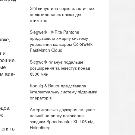
Sihl випустила серію еластичних
поліетиленових плівок для
етикеток
Siegwerk і X-Rite Pantone
представили хмарну систему
вке,
управління кольором Colorwerk
FastMatch Cloud
м и
рошие.
Siegwerk планує подальше
рые
розширення та інвестує понад
м все-
€300 млн
Koenig & Bauer представила
інтелектуальну систему підтримки
операторів
одов.
Американська друкарня зміцнює
ок
позиції на ринку паковання
завдяки Speedmaster XL 106 від
Heidelberg
 опять