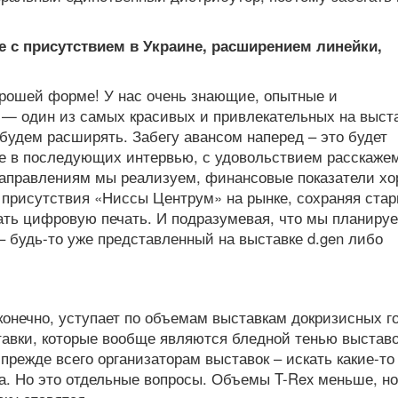
е с присутствием в Украине, расширением линейки,
орошей форме! У нас очень знающие, опытные и
— один из самых красивых и привлекательных на выста
будем расширять. Забегу авансом наперед – это будет
е в последующих интервью, с удовольствием расскаже
направлениям мы реализуем, финансовые показатели хо
присутствия «Ниссы Центрум» на рынке, сохраняя ста
ать цифровую печать. И подразумевая, что мы планируе
– будь-то уже представленный на выставке d.gen либо
 конечно, уступает по объемам выставкам докризисных г
авки, которые вообще являются бледной тенью выстав
 прежде всего организаторам выставок – искать какие-то
а. Но это отдельные вопросы. Объемы T-Rex меньше, но