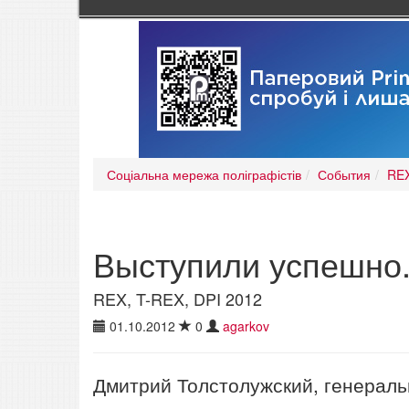
Соціальна мережа поліграфістів
События
REX
Выступили успешно.
REX, T-REX, DPI 2012
01.10.2012
0
agarkov
Дмитрий Толстолужский, генерал