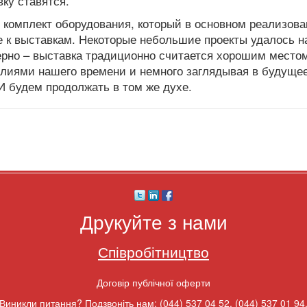
вку ставятся.
 комплект оборудования, который в основном реализова
е к выставкам. Некоторые небольшие проекты удалось н
ерно – выставка традиционно считается хорошим местом
алиями нашего времени и немного заглядывая в будущее
И будем продолжать в том же духе.
Друкуйте з нами
Співробітництво
Договір публічної оферти
Виникли питання? Подзвоніть нам:
(044) 537 04 52
,
(044) 537 01 94