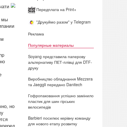
чати
Передплата на Print+
, мы
"Друкуймо разом" у Telegram
мпании
Реклама
им
Популярные материалы
hp
Soyang представила паперову
но
альтернативу ПЕТ-плівці для DTF-
друку
е
Виробництво обладнання Mezzera
та Jaeggli передано Danitech
Гофропаковання успішно замінило
пластик для шин гірських
но, но
велосипедів
ку
Barbieri посилює керівну команду
ется
для нового етапу розвитку
 вперед