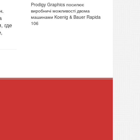
Prodigy Graphics посилює
н.
виробничі можливості двома
машинами Koenig & Bauer Rapida
а
106
, где
,
.