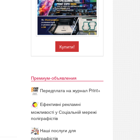
Купити!
Премиум-объявления
Передплата на журнал Print+
Ефективні рекламні
можливості у Соціальній мережі
поліграфістів
Наші послуги для
поліграфістів