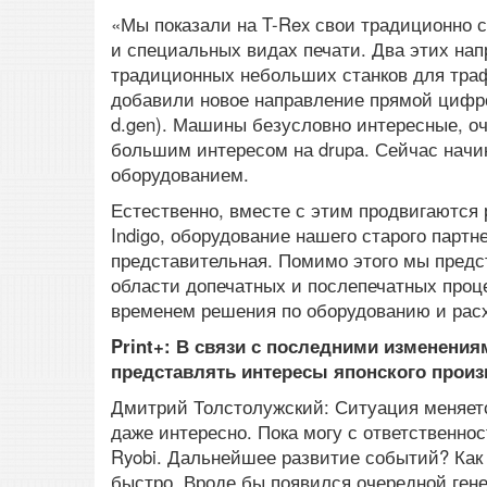
«Мы показали на T-Rex свои традиционно 
и специальных видах печати. Два этих нап
традиционных небольших станков для траф
добавили новое направление прямой цифро
d.gen). Машины безусловно интересные, о
большим интересом на drupa. Сейчас начи
оборудованием.
Естественно, вместе с этим продвигаются
Indigo, оборудование нашего старого парт
представительная. Помимо этого мы предс
области допечатных и послепечатных про
временем решения по оборудованию и рас
Print+: В связи с последними изменени
представлять интересы японского прои
Дмитрий Толстолужский: Ситуация меняется
даже интересно. Пока могу с ответственно
Ryobi. Дальнейшее развитие событий? Как 
быстро. Вроде бы появился очередной ген