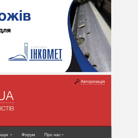
Авторизація
ошук
Форум
Про нас