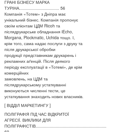
ГРАНІ БІЗНЕСУ МАРКА
ТУРІНА.................................. 56
Компанія «Тотем» з Дніпра має
унікальний бізнес. Компанія пропонує
своїм клієнтам ЦДМ Ricoh та
післядрукарське обладнання iEcho,
Morgana, Plockmatic, Uchida тощо. І,
крім того, сама надає послуги з друку та
після друкарської обробки
продукції представникам друкарень і
рекламних аґенцій. Після деякого
періоду експлуатації в «Тотемі», де крім
комерційних
замовлень, на ЦДМ та
післядрукарському устаткуванні
виконуються численні тести, це
устаткування знаходить нових власників.
[ ВІДДІЛ МАРКЕТИНГУ ]
ПОЛІГРАФІЯ ПІД ЧАС ВІДКРИТОЇ
АГРЕСІЇ. ВИКЛИКИ ДЛЯ
ПОЛІГРАФІСТІВ............................................................
60