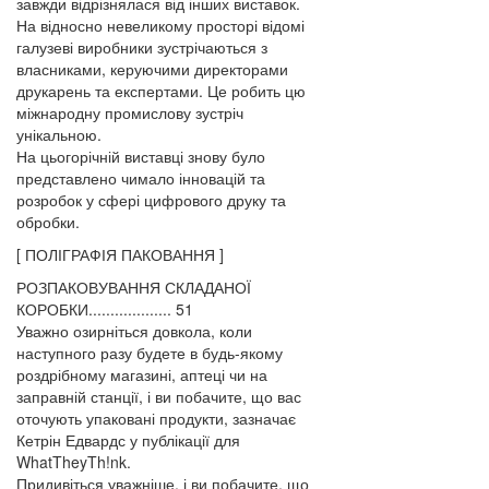
завжди відрізнялася від інших виставок.
На відносно невеликому просторі відомі
галузеві виробники зустрічаються з
власниками, керуючими директорами
друкарень та експертами. Це робить цю
міжнародну промислову зустріч
унікальною.
На цьогорічній виставці знову було
представлено чимало інновацій та
розробок у сфері цифрового друку та
обробки.
[ ПОЛІГРАФІЯ ПАКОВАННЯ ]
РОЗПАКОВУВАННЯ СКЛАДАНОЇ
КОРОБКИ................... 51
Уважно озирніться довкола, коли
наступного разу будете в будь-якому
роздрібному магазині, аптеці чи на
заправній станції, і ви побачите, що вас
оточують упаковані продукти, зазначає
Кетрін Едвардс у публікації для
WhatTheyTh!nk.
Придивіться уважніше, і ви побачите, що