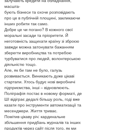
залучають кредити на обладнання,
масшта-
бують бізнеси та охоче розповідають
про це в публічній площині, закликаючи
інших робити так само.
Добре це чи погано? В кожного свої
моральні засади та пріоритети. Й
неготовність защихати країну зі зброєю
завжди можна затонувати бажанням
зберегти виробництва та потребою
турбуватися про людей, волонтерською
діяльністю тощо.
Але, як би там не було, галузь
розвивається. Виникають дуже цікаві
стартапи. Хтось будує нові виробничі
підприємства, інші – відновлюють.
Поліграфія постає в новому форматі, де
ШІ відіграє дедалі більшу роль, годі вже
казати про інструменти автоматизації та
месенджери. Життя триває.
Помітив цікаву річ: кардинальне
збільшення придбань журналів та інших
продуктів через сайт після того, як ми