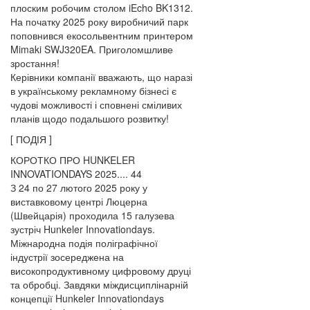
плоским робочим столом iEcho BK1312.
На початку 2025 року виробничий парк
поповнився екосольвентним принтером
Mimaki SWJ320EA. Приголомшливе
зростання!
Керівники компанії вважають, що наразі
в українському рекламному бізнесі є
чудові можливості і сповнені сміливих
планів щодо подальшого розвитку!
[ ПОДІЯ ]
КОРОТКО ПРО HUNKELER
INNOVATIONDAYS 2025.... 44
З 24 по 27 лютого 2025 року у
виставковому центрі Люцерна
(Швейцарія) проходила 15 галузева
зустріч Hunkeler Innovationdays.
Міжнародна подія поліграфічної
індустрії зосереджена на
високопродуктивному цифровому друці
та обробці. Завдяки міждисциплінарній
концепції Hunkeler Innovationdays