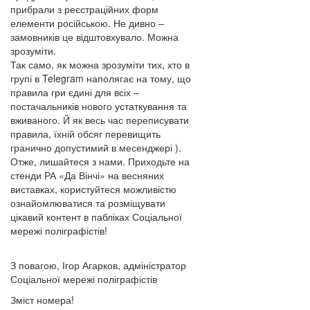
прибрали з реєстраційних форм
елементи російською. Не дивно –
замовників це відштовхувало. Можна
зрозуміти.
Так само, як можна зрозуміти тих, хто в
групі в Telegram наполягає на тому, що
правила гри єдині для всіх –
постачальників нового устаткування та
вживаного. Й як весь час переписувати
правила, їхній обсяг перевищить
гранично допустимий в месенджері ).
Отже, лишайтеся з нами. Приходьте на
стенди РА «Да Вінчі» на весняних
виставках, користуйтеся можливістю
ознайомлюватися та розміщувати
цікавий контент в пабліках Соціальної
мережі поліграфістів!
З повагою, Ігор Агарков, адміністратор
Соціальної мережі поліграфістів
Зміст номера!