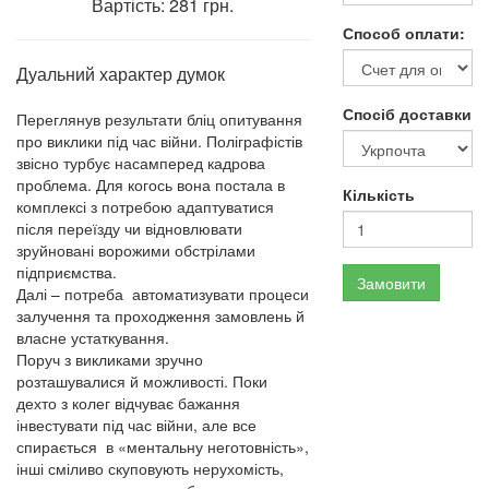
Вартість: 281 грн.
Способ оплати:
Дуальний характер думок
Спосіб доставки
Переглянув результати бліц опитування
про виклики під час війни. Поліграфістів
звісно турбує насамперед кадрова
проблема. Для когось вона постала в
Кількість
комплексі з потребою адаптуватися
після переїзду чи відновлювати
зруйновані ворожими обстрілами
підприємства.
Замовити
Далі – потреба автоматизувати процеси
залучення та проходження замовлень й
власне устаткування.
Поруч з викликами зручно
розташувалися й можливості. Поки
дехто з колег відчуває бажання
інвестувати під час війни, але все
спирається в «ментальну неготовність»,
інші сміливо скуповують нерухомість,