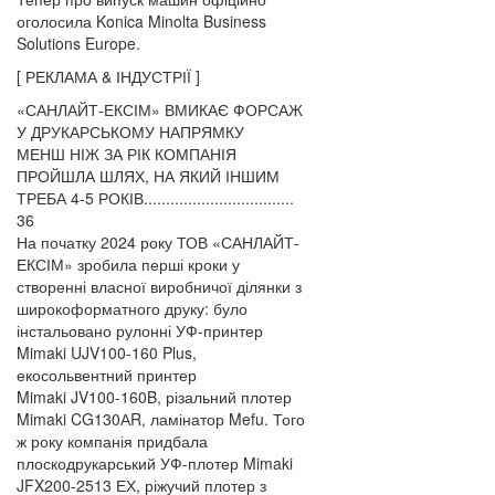
оголосила Konica Minolta Business
Solutions Europe.
[ РЕКЛАМА & ІНДУСТРІЇ ]
«САНЛАЙТ-ЕКСІМ» ВМИКАЄ ФОРСАЖ
У ДРУКАРСЬКОМУ НАПРЯМКУ
МЕНШ НІЖ ЗА РІК КОМПАНІЯ
ПРОЙШЛА ШЛЯХ, НА ЯКИЙ ІНШИМ
ТРЕБА 4-5 РОКІВ..................................
36
На початку 2024 року ТОВ «САНЛАЙТ-
ЕКСІМ» зробила перші кроки у
створенні власної виробничої ділянки з
широкоформатного друку: було
інстальовано рулонні УФ-принтер
Mimaki UJV100-160 Plus,
екосольвентний принтер
Mimaki JV100-160B, різальний плотер
Mimaki CG130АR, ламінатор Mefu. Того
ж року компанія придбала
плоскодрукарський УФ-плотер Mimaki
JFX200-2513 ЕХ, ріжучий плотер з