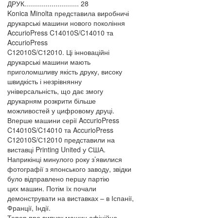
ДРУК............................ 28
Konica Minolta представила виробничі
друкарські машини нового покоління
AccurioPress C14010S/C14010 та
AccurioPress
C12010S/С12010. Ці інноваційні
друкарські машини мають
приголомшливу якість друку, високу
швидкість і незрівнянну
універсальність, що дає змогу
друкарням розкрити більше
можливостей у цифровому друці.
Вперше машини серії AccurioPress
C14010S/C14010 та AccurioPress
C12010S/С12010 представили на
виставці Printing United у США.
Наприкінці минулого року з’явилися
фотографії з японського заводу, звідки
було відправлено першу партію
цих машин. Потім їх почали
демонструвати на виставках – в Іспанії,
Франції, Індії.
Тепер про випуск машин офіційно