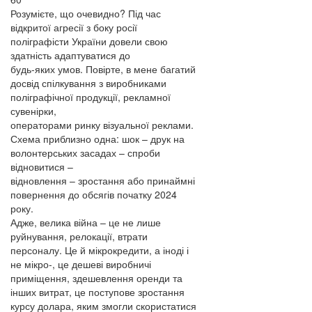
Розумієте, що очевидно? Під час
відкритої агресії з боку росії
поліграфісти України довели свою
здатність адаптуватися до
будь-яких умов. Повірте, в мене багатий
досвід спілкування з виробниками
поліграфічної продукції, рекламної
сувенірки,
операторами ринку візуальної реклами.
Схема приблизно одна: шок – друк на
волонтерських засадах – спроби
відновитися –
відновлення – зростання або принаймні
повернення до обсягів початку 2024
року.
Адже, велика війна – це не лише
руйнування, релокації, втрати
персоналу. Це й мікрокредити, а іноді і
не мікро-, це дешеві виробничі
приміщення, здешевлення оренди та
інших витрат, це поступове зростання
курсу долара, яким змогли скористатися