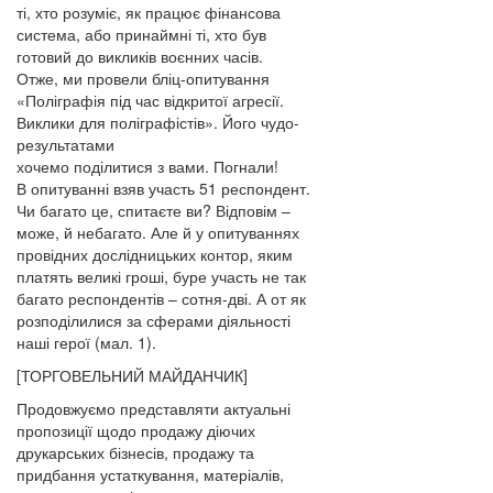
ті, хто розуміє, як працює фінансова
система, або принаймні ті, хто був
готовий до викликів воєнних часів.
Отже, ми провели бліц-опитування
«Поліграфія під час відкритої агресії.
Виклики для поліграфістів». Його чудо-
результатами
хочемо поділитися з вами. Погнали!
В опитуванні взяв участь 51 респондент.
Чи багато це, спитаєте ви? Відповім –
може, й небагато. Але й у опитуваннях
провідних дослідницьких контор, яким
платять великі гроші, буре участь не так
багато респондентів – сотня-дві. А от як
розподілилися за сферами діяльності
наші герої (мал. 1).
[ТОРГОВЕЛЬНИЙ МАЙДАНЧИК]
Продовжуємо представляти актуальні
пропозиції щодо продажу діючих
друкарських бізнесів, продажу та
придбання устаткування, матеріалів,