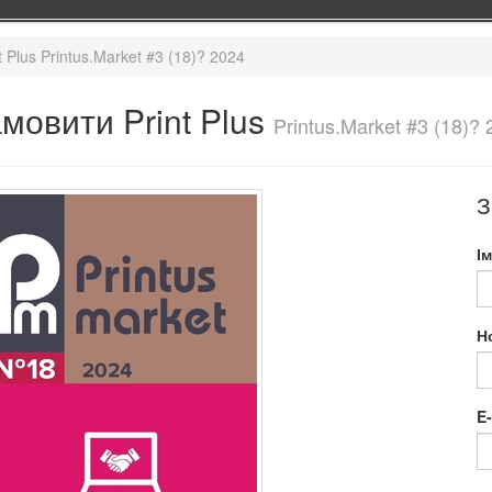
t Plus Printus.Market #3 (18)? 2024
мовити Print Plus
Printus.Market #3 (18)?
З
І
Н
E-