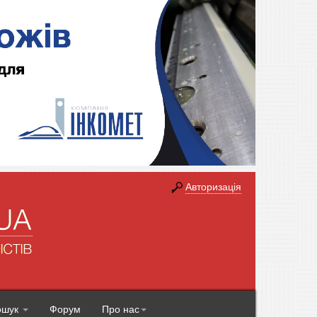
Авторизація
ошук
Форум
Про нас