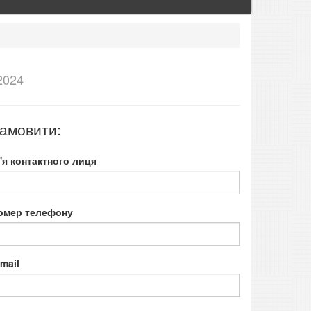
 2024
амовити:
м'я контактного лиця
омер телефону
mail