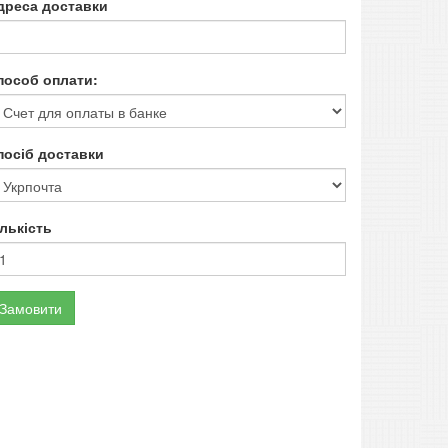
дреса доставки
пособ оплати:
посіб доставки
ількість
Замовити