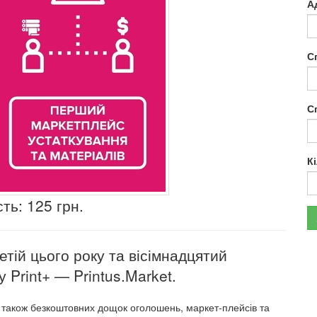
А
С
С
К
ть: 125 грн.
тій цього року та вісімнадцятий
 Print+ — Printus.Market.
а також безкоштовних дощок оголошень, маркет-плейсів та