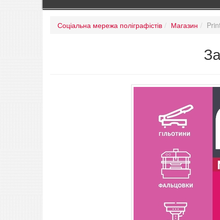
Соціальна мережа поліграфістів
Магазин
Prin
За