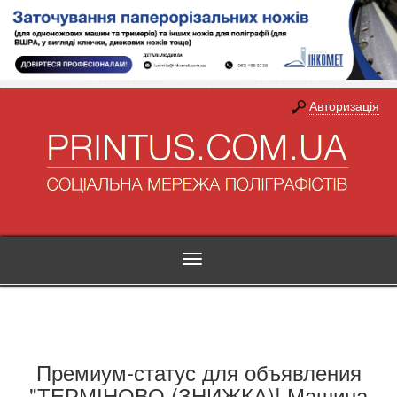
Авторизація
Toggle
navigation
Премиум-статус для объявления
"ТЕРМІНОВО (ЗНИЖКА)! Машина