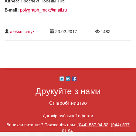
Адрес:
Проспект Победы 105
E-mail:
polygraph_mex@mail.ru
aleksei.cmyk
23.02.2017
1482
Друкуйте з нами
Співробітництво
Договір публічної оферти
Виникли питання? Подзвоніть нам:
(044) 537 04 52
,
(044) 537
01 94
.