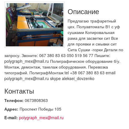
Описание
Предлагаю трафаретный
цех. Полуавтоматы В1 с уф
сушками Копировальная
рама для засветки сит Все
для проявки и смывки сит
Сита Сушки -горки Детали по
запросу. Звоните: 067 380 83 63 050 519 56 77 Пишите:
polygraph_mex@mail.ru Полиграфическое оборудование б/у.
Монтаж, демонтаж, такелаж оборудования. Перевозка
типографий. ПолиграфМонтаж tel +38 067 380 83 63 email
polygraph_mex@mail.ru skype aleksei_dovzenko
Контакты
Телефон:
0673808363
Адрес:
Проспект Победы 105
E-mail:
polygraph_mex@mail.ru