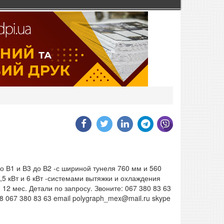
 В1 и В3 до В2 -с шириной тунеля 760 мм и 560
,5 кВт и 6 кВт -системами вытяжки и охлаждения
12 мес. Детали по запросу. Звоните: 067 380 83 63
 067 380 83 63 email polygraph_mex@mail.ru skype