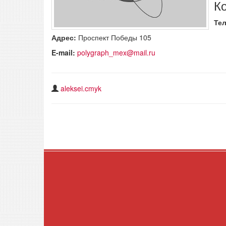
К
Те
Адрес:
Проспект Победы 105
E-mail:
polygraph_mex@mail.ru
aleksei.cmyk