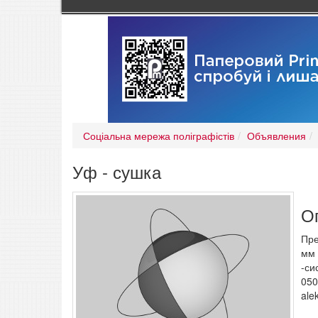
Соціальна мережа поліграфістів
Объявления
Уф - сушка
О
Пре
мм 
-си
050
ale