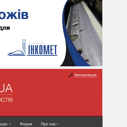
Авторизація
ошук
Форум
Про нас