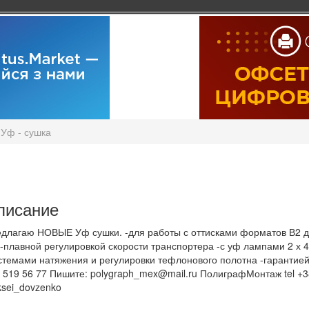
Уф - сушка
писание
длагаю НОВЫЕ Уф сушки. -для работы с оттисками форматов В2 до
-плавной регулировкой скорости транспортера -с уф лампами 2 х 4
стемами натяжения и регулировки тефлонового полотна -гарантией 
 519 56 77 Пишите: polygraph_mex@mail.ru ПолиграфМонтаж tel +38
ksei_dovzenko