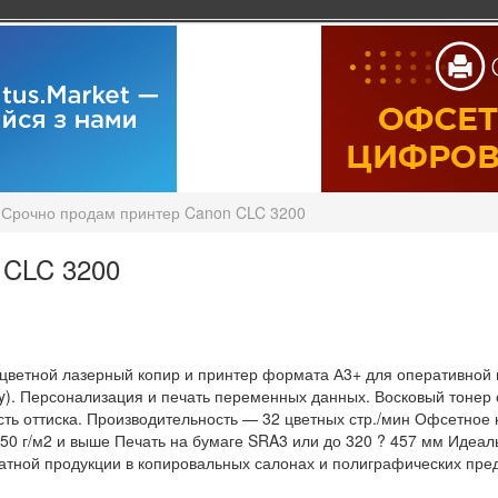
Срочно продам принтер Canon CLC 3200
 CLC 3200
цветной лазерный копир и принтер формата А3+ для оперативной п
ry). Персонализация и печать переменных данных. Восковый тоне
ть оттиска. Производительность — 32 цветных стр./мин Офсетное 
250 г/м2 и выше Печать на бумаге SRA3 или до 320 ? 457 мм Идеал
атной продукции в копировальных салонах и полиграфических пре