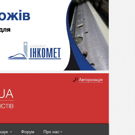
Авторизація
ошук
Форум
Про нас