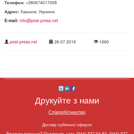
Телефон:
+380674017008
Адрес:
Харьков, Украина
E-mail:
info@post-press.net
post-press.net
26.07.2016
1660
Друкуйте з нами
Співробітництво
Договір публічної оферти
Виникли питання? Подзвоніть нам:
(044) 537 04 52
,
(044) 537