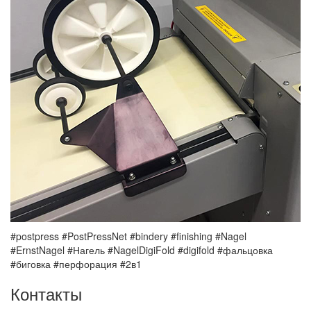
#postpress #PostPressNet #bindery #finishing #Nagel
#ErnstNagel #Нагель #NagelDigiFold #digifold #фальцовка
#биговка #перфорация #2в1
Контакты