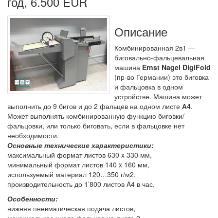
год, 6.500 EUR
Описание
Комбинированная 2в1 —
биговально-фальцевальная
машина
Ernst Nagel DigiFold
(пр-во Германии) это биговка
и фальцовка в одном
устройстве. Машина может
выполнить до 9 бигов и до 2 фальцев на одном листе
А4
.
Может выполнять комбинированную функцию биговки/
фальцовки, или только биговать, если в фальцовке нет
необходимости.
Основные технические характеристики:
максимальный формат листов 630 x 330 мм,
минимальный формат листов 140 x 160 мм,
используемый материал 120…350 г/м2,
производительность до 1’800 листов A4 в час.
Особенности:
нижняя пневматическая подача листов,
максимальное число фальцев на листе 2,