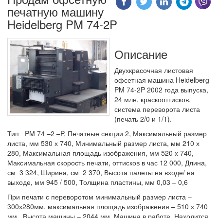
печатную машину
Heidelberg PM 74-2P
Описание
Двухкрасочная листовая
офсетная машина Heidelberg
PM 74-2P 2002 года выпуска,
24 млн. краскооттисков,
система переворота листа
(печать 2/0 и 1/1).
Тип PM 74 –2 –P, Печатные секции 2, Максимальный размер
листа, мм 530 х 740, Минимальный размер листа, мм 210 х
280, Максимальная площадь изображения, мм 520 х 740,
Максимальная скорость печати, оттисков в час 12 000, Длина,
см 3 324, Ширина, см 2 370, Высота палеты на входе/ на
выходе, мм 945 / 500, Толщина пластины, мм 0,03 – 0,6
При печати с переворотом минимальный размер листа –
300х280мм, максимальная площадь изображения – 510 х 740
мм Высота машины – 2044 мм. Машина в работе. Находится