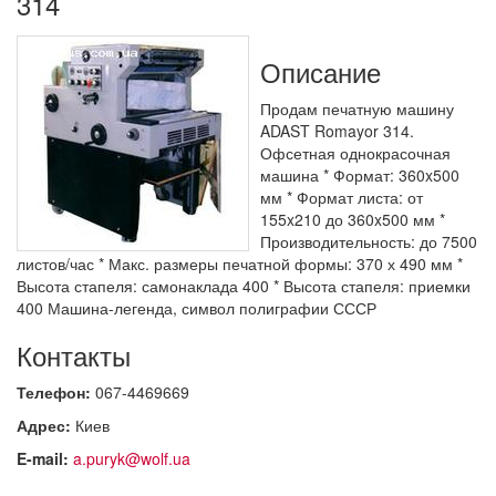
314
Описание
Продам печатную машину
ADAST Romayor 314.
Офсетная однокрасочная
машина * Формат: 360x500
мм * Формат листа: от
155x210 до 360x500 мм *
Производительность: до 7500
листов/час * Макс. размеры печатной формы: 370 х 490 мм *
Высота стапеля: самонаклада 400 * Высота стапеля: приемки
400 Машина-легенда, символ полиграфии СССР
Контакты
Телефон:
067-4469669
Адрес:
Киев
E-mail:
a.puryk@wolf.ua