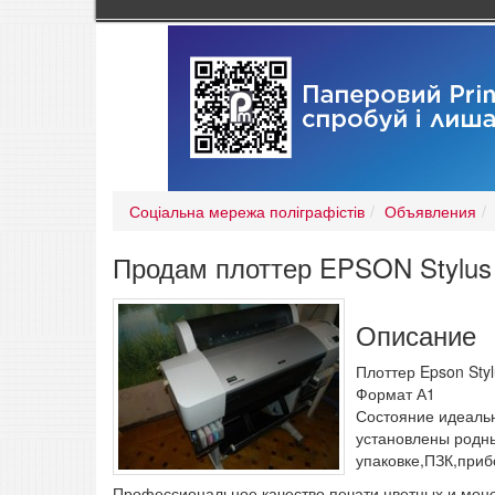
Соціальна мережа поліграфістів
Объявления
Продам плоттер EPSON Stylus
Описание
Плоттер Epson Styl
Формат А1
Состояние идеальн
установлены родны
упаковке,ПЗК,приб
Профессиональное качество печати цветных и мон