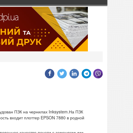
удован ПЗК на чернилах Inksystem.На ПЗК
ость входит плоттер EPSON 7880 в родной
рованное качество печати с заменяемыми