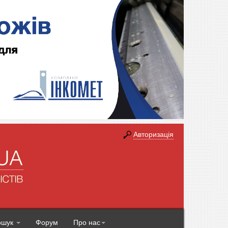
Авторизація
ошук
Форум
Про нас