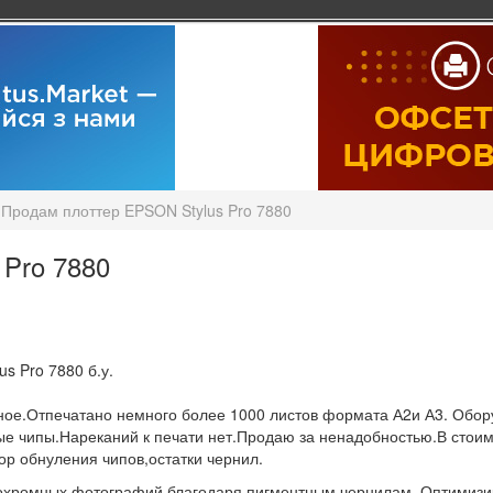
Продам плоттер EPSON Stylus Pro 7880
 Pro 7880
us Pro 7880 б.у.
ое.Отпечатано немного более 1000 листов формата А2и А3. Обор
е чипы.Нареканий к печати нет.Продаю за ненадобностью.В стоим
ор обнуления чипов,остатки чернил.
охромных фотографий благодаря пигментным чернилам. Оптимизи