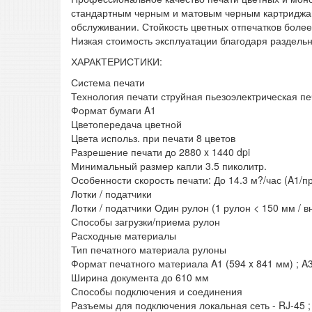
стандартным черным и матовым черным картриджами
обслуживании. Стойкость цветных отпечатков более
Низкая стоимость эксплуатации благодаря раздел
ХАРАКТЕРИСТИКИ:
Система печати
Технология печати струйная пьезоэлектрическая пе
Формат бумаги A1
Цветопередача цветной
Цвета использ. при печати 8 цветов
Разрешение печати до 2880 x 1440 dpi
Минимальный размер капли 3.5 пиколитр.
Особенности скорость печати: До 14.3 м?/час (A1/
Лотки / податчики
Лотки / податчики Один рулон (1 рулон < 150 мм / 
Способы загрузки/приема рулон
Расходные материалы
Тип печатного материала рулоны
Формат печатного материала A1 (594 x 841 мм) ; A3+
Ширина документа до 610 мм
Способы подключения и соединения
Разъемы для подключения локальная сеть - RJ-45 ; 