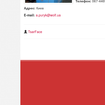
Телефон:
067-446
Адрес:
Киев
E-mail:
a.puryk@wolf.ua
TsarFace