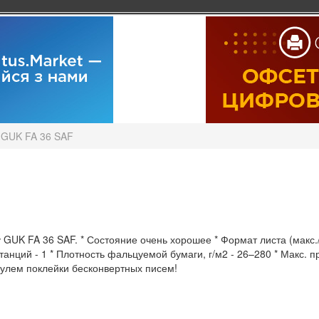
GUK FA 36 SAF
UK FA 36 SAF. * Состояние очень хорошее * Формат листа (макс./ми
танций - 1 * Плотность фальцуемой бумаги, г/м2 - 26–280 * Макс. пр
улем поклейки бесконвертных писем!