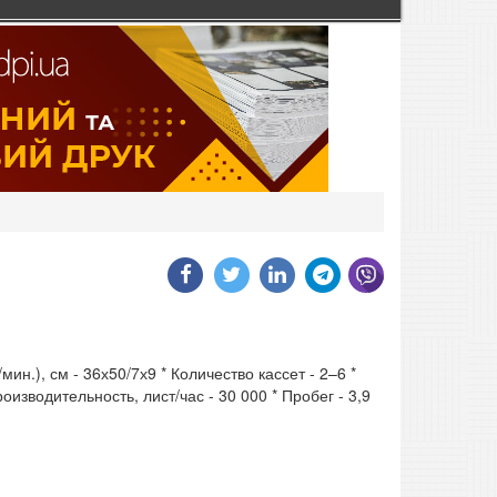
н.), см - 36х50/7х9 * Количество кассет - 2–6 *
оизводительность, лист/час - 30 000 * Пробег - 3,9