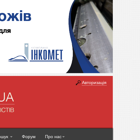
Авторизація
ошук
Форум
Про нас