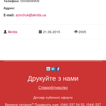
Телефон:
0504694909
Адрес:
E-mail:
azinchuk@akrida.ua
Akrida
21.06.2015
2005
Друкуйте з нами
Співробітництво
Договір публічної оферти
Виникли питання? Подзвоніть нам:
(044) 537 04 52
,
(044) 537