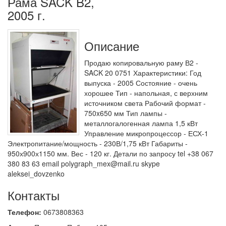
Рама SACK B2,
2005 г.
Описание
Продаю копировальную раму В2 -
SACK 20 0751 Характеристики: Год
выпуска - 2005 Состояние - очень
хорошее Тип - напольная, с верхним
источником света Рабочий формат -
750x650 мм Тип лампы -
металлогалогенная лампа 1,5 кВт
Управление микропроцессор - ЕСХ-1
Электропитание/мощность - 230В/1,75 кВт Габариты -
950х900х1150 мм. Вес - 120 кг. Детали по запросу tel +38 067
380 83 63 email polygraph_mex@mail.ru skype
aleksei_dovzenko
Контакты
Телефон:
0673808363