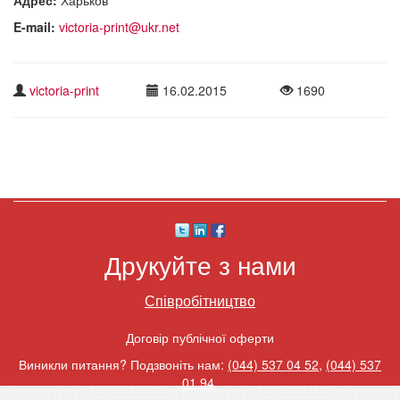
E-mail:
victoria-print@ukr.net
victoria-print
16.02.2015
1690
Друкуйте з нами
Співробітництво
Договір публічної оферти
Виникли питання? Подзвоніть нам:
(044) 537 04 52
,
(044) 537
01 94
.