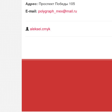
Адрес:
Проспект Победы 105
E-mail:
polygraph_mex@mail.ru
aleksei.cmyk