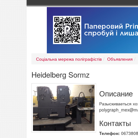
Соціальна мережа поліграфістів
Объявления
Heidelberg Sormz
Описание
Разыскиваеться хоз
polygraph_mex@mai
Контакты
Телефон:
067380