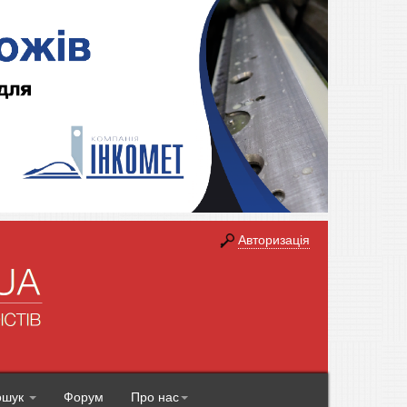
Авторизація
ошук
Форум
Про нас