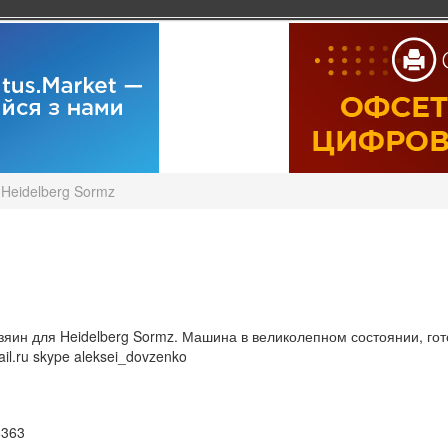
Heidelberg Sormz
яин для Heidelberg Sormz. Машина в великолепном состоянии, готов
l.ru skype aleksei_dovzenko
8363