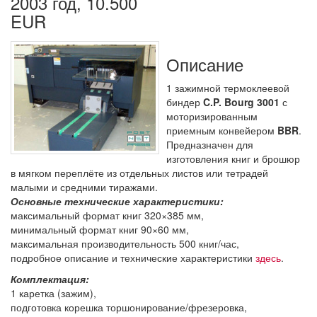
2003 год, 10.500
EUR
Описание
1 зажимной термоклеевой
биндер
C.P. Bourg 3001
с
моторизированным
приемным конвейером
BBR
.
Предназначен для
изготовления книг и брошюр
в мягком переплёте из отдельных листов или тетрадей
малыми и средними тиражами.
Основные технические характеристики:
максимальный формат книг 320×385 мм,
минимальный формат книг 90×60 мм,
максимальная производительность 500 книг/час,
подробное описание и технические характеристики
здесь
.
Комплектация:
1 каретка (зажим),
подготовка корешка торшонирование/фрезеровка,